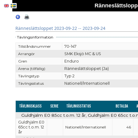
Ränneslättsloppe
Ränneslättsloppet 2023-09-22 -- 2023-09-24
Tävlingsinformation
Tillståndsnummer
70-147
Arrangör
SMK Eksjö MC & US
Gren
Enduro
Arena (tillfällig)
Ränneslättsloppet (Ja)
Tävlingstyp
Typ 2
Tävlingsstatus
Nationell/Internationell
Tävlingsklass
Serie
Tävlingsstatus
Betalda
Guldhjälm E0 85cc t.o.m. 12 år, Guldhjälm E0 65cc t.o.m.
Guldhjälm E0
65cc t.o.m. 12
Nationell/Internationell
46
år