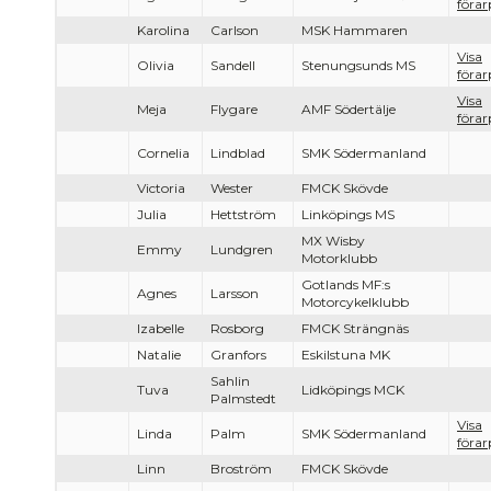
förar
Karolina
Carlson
MSK Hammaren
Visa
Olivia
Sandell
Stenungsunds MS
förar
Visa
Meja
Flygare
AMF Södertälje
förar
Cornelia
Lindblad
SMK Södermanland
Victoria
Wester
FMCK Skövde
Julia
Hettström
Linköpings MS
MX Wisby
Emmy
Lundgren
Motorklubb
Gotlands MF:s
Agnes
Larsson
Motorcykelklubb
Izabelle
Rosborg
FMCK Strängnäs
Natalie
Granfors
Eskilstuna MK
Sahlin
Tuva
Lidköpings MCK
Palmstedt
Visa
Linda
Palm
SMK Södermanland
förar
Linn
Broström
FMCK Skövde