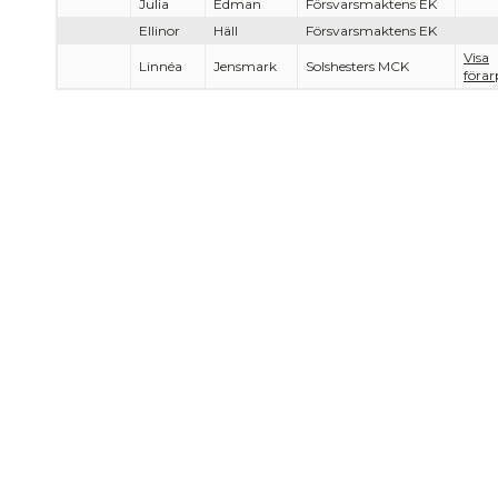
Julia
Edman
Försvarsmaktens EK
Ellinor
Häll
Försvarsmaktens EK
Visa
Linnéa
Jensmark
Solshesters MCK
förar