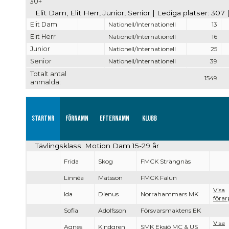
30+
Elit Dam, Elit Herr, Junior, Senior | Lediga platser: 307
Elit Dam
Nationell/Internationell
13
Elit Herr
Nationell/Internationell
16
Junior
Nationell/Internationell
25
Senior
Nationell/Internationell
39
Totalt antal
1549
anmälda:
Startnr
Förnamn
Efternamn
Klubb
Tävlingsklass: Motion Dam 15-29 år
Frida
Skog
FMCK Strängnäs
Linnéa
Matsson
FMCK Falun
Visa
Ida
Dienus
Norrahammars MK
förar
Sofia
Adolfsson
Försvarsmaktens EK
Visa
Agnes
Kindgren
SMK Eksjö MC & US