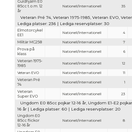
Guldhjälm E0
85cc t.o.m. 12
Nationell/Internationell
35
år
Veteran Pré 74, Veteran 1975-1985, Veteran EVO, Veter
Lediga platser: 236 | Lediga reservplatser: 30
Elmotorcykel
Nationell/Internationell
4
EE1
Militär MC258
Nationell/Internationell
7
Prova på
Nationell/Internationell
6
klass
Veteran 1975-
Nationell/Internationell
12
1985
Veteran EVO
Nationell/Internationell
11
Veteran Pré
Nationell/Internationell
1
74
Veteran
Nationell/Internationell
23
Super EVO
Ungdom E0 85cc pojkar 12-16 år, Ungdom E1-E2 pojkar 1
16 år | Lediga platser: 60 | Lediga reservplatser: 20
Ungdom E0
85cc flickor
Nationell/Internationell
8
12-16 år