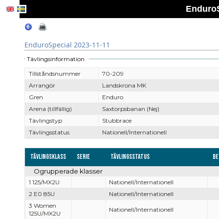
EnduroS
EnduroSpecial 2023-11-11
Tävlingsinformation
Tillståndsnummer
70-209
Arrangör
Landskrona MK
Gren
Enduro
Arena (tillfällig)
Saxtorpsbanan (Nej)
Tävlingstyp
Stubbrace
Tävlingsstatus
Nationell/Internationell
Tävlingsklass
Serie
Tävlingsstatus
Be
Ogrupperade klasser
1 125/MX2U
Nationell/Internationell
2 E0 85U
Nationell/Internationell
3 Women
Nationell/Internationell
125U/MX2U