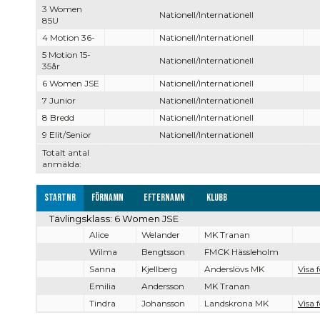
3 Women
Nationell/Internationell
85U
4 Motion 36-
Nationell/Internationell
5 Motion 15-
Nationell/Internationell
35år
6 Women JSE
Nationell/Internationell
7 Junior
Nationell/Internationell
8 Bredd
Nationell/Internationell
9 Elit/Senior
Nationell/Internationell
Totalt antal
anmälda:
Startnr
Förnamn
Efternamn
Klubb
Tävlingsklass: 6 Women JSE
Alice
Welander
MK Tranan
Wilma
Bengtsson
FMCK Hässleholm
Sanna
Kjellberg
Anderslövs MK
Visa 
Emilia
Andersson
MK Tranan
Tindra
Johansson
Landskrona MK
Visa 