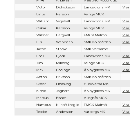
Mike
Andersen
Næstved Motorklub
Victor
Didricksson
Landskrona MK
Visa
Linus
Persson
Veinge MCK
William
Vegehall
Landskrona MK
Visa
Oskar
Karlsson
Veinge MCK
Visa
Wilmer
Bergvall
FMCK Malmö
Visa
Elis
Wahlman
SMK Kolmården
Visa
Jacob
Stacke
SMK Värnamo
Emil
Björk
Landskrona MK
Visa
Tim
Millberg
Veinge MCK
Visa
Max
Bodingh
Älvbygdens MK
Visa
Anton
Eriksson
SMK Kolmården
Oscar
Lindskog
Huskvarna MK
Kimie
Jägnert
Älvbygdens MK
Visa
Marcus
Eisner
Alingsås MCK
Hampus
Nilhoft Meglic
FMCK Malmö
Visa
Teodor
Andersson
Varbergs MK
Visa