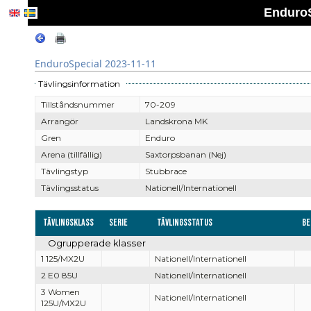
EnduroS
EnduroSpecial 2023-11-11
Tävlingsinformation
Tillståndsnummer
70-209
Arrangör
Landskrona MK
Gren
Enduro
Arena (tillfällig)
Saxtorpsbanan (Nej)
Tävlingstyp
Stubbrace
Tävlingsstatus
Nationell/Internationell
Tävlingsklass
Serie
Tävlingsstatus
Be
Ogrupperade klasser
1 125/MX2U
Nationell/Internationell
2 E0 85U
Nationell/Internationell
3 Women
Nationell/Internationell
125U/MX2U