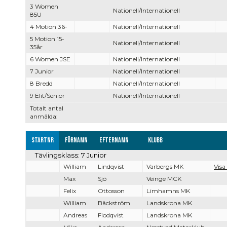
3 Women
Nationell/Internationell
85U
4 Motion 36-
Nationell/Internationell
5 Motion 15-
Nationell/Internationell
35år
6 Women JSE
Nationell/Internationell
7 Junior
Nationell/Internationell
8 Bredd
Nationell/Internationell
9 Elit/Senior
Nationell/Internationell
Totalt antal
anmälda:
Startnr
Förnamn
Efternamn
Klubb
Tävlingsklass: 7 Junior
William
Lindqvist
Varbergs MK
Visa
Max
Sjö
Veinge MCK
Felix
Ottosson
Limhamns MK
William
Bäckström
Landskrona MK
Andreas
Flodqvist
Landskrona MK