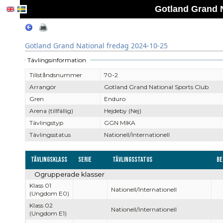
Gotland Grand N
Gotland Grand National fredag 2024-10-25
Tävlingsinformation
Tillståndsnummer
70-2
Arrangör
Gotland Grand National Sports Club
Gren
Enduro
Arena (tillfällig)
Hejdeby (Nej)
Tävlingstyp
GGN MIKA
Tävlingsstatus
Nationell/Internationell
Tävlingsklass
Serie
Tävlingsstatus
Be
Ogrupperade klasser
Klass 01
Nationell/Internationell
(Ungdom E0)
Klass 02
Nationell/Internationell
(Ungdom E1)