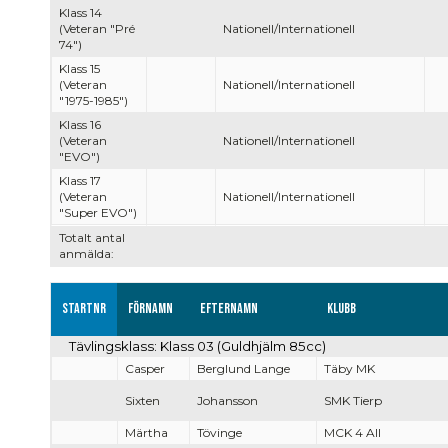
Klass 14
(Veteran "Pré
Nationell/Internationell
74")
Klass 15
(Veteran
Nationell/Internationell
"1975-1985")
Klass 16
(Veteran
Nationell/Internationell
"EVO")
Klass 17
(Veteran
Nationell/Internationell
"Super EVO")
Totalt antal
anmälda:
Startnr
Förnamn
Efternamn
Klubb
Tävlingsklass: Klass 03 (Guldhjälm 85cc)
Casper
Berglund Lange
Täby MK
Sixten
Johansson
SMK Tierp
Märtha
Tövinge
MCK 4 All