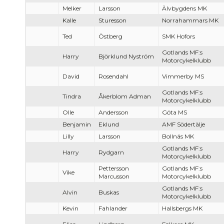
Melker
Larsson
Älvbygdens MK
Kalle
Sturesson
Norrahammars MK
Ted
Östberg
SMK Hofors
Gotlands MF:s
Harry
Björklund Nyström
Motorcykelklubb
David
Rosendahl
Vimmerby MS
Gotlands MF:s
Tindra
Åkerblom Adman
Motorcykelklubb
Olle
Andersson
Göta MS
Benjamin
Eklund
AMF Södertälje
Lilly
Larsson
Bollnäs MK
Gotlands MF:s
Harry
Rydgarn
Motorcykelklubb
Pettersson
Gotlands MF:s
Vike
Marcusson
Motorcykelklubb
Gotlands MF:s
Alvin
Buskas
Motorcykelklubb
Kevin
Fahlander
Hallsbergs MK