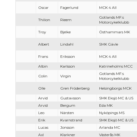
Oscar
Fagerlund
MCK 4 All
Gotlands MF:s
Thilion
Rieem
Motorcykelklubb
Troy
Bjelke
Östhammars MK
Albert
Lindahl
SMK Gävle
Frans
Eriksson
MCK 4 All
Albin
Karlsson
Katrineholms MCC
Gotlands MF:s
Colin
Virgin
Motorcykelklubb
Olle
Gren Fröderberg
Helsingborgs MCK
Arvid
Gustavsson
SMK Eksjö MC & US
Arvid
Bergum
Eda MK
Leo
Närsten
Nyköpings MS
Erik
Kvarnstrand
SMK Eksjö MC & US
Lucas
Jonsson
Arlanda MC
Axl
Klarkner
Västerås MK