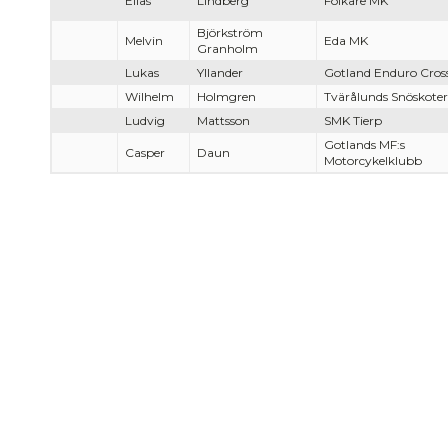
Elias
Lindberg
Folkare MK
Björkström
Melvin
Eda MK
Granholm
Lukas
Yllander
Gotland Enduro Cros
Wilhelm
Holmgren
Tvärålunds Snöskote
Ludvig
Mattsson
SMK Tierp
Gotlands MF:s
Casper
Daun
Motorcykelklubb