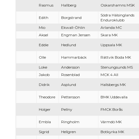
Rasmus
Hallberg
Oskarshamns MSK
Södra Hälsinglands
Edith
Borgstrand
Enduroklubb
Mio
Ekwall-Öhlin
Arlanda MC
Aksel
Engman Jensen
Skara MK
Eddie
Hedlund
Uppsala MK
Olle
Hammarbäck
Rättvik Boda MK
Loke
Andersson
Stenungsunds MS
Jakob
Rosenblad
MCK 4 All
Didrik
Asplund
Hallsbergs MK
Theodore
Pettersson
BMK Uddevalla
Holger
Pellny
FMCK Borås
Embla
Ringholm
Värmdö MK
Sigrid
Hellgren
Botkyrka MK