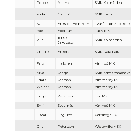
Poppe
Ählman
SMK Kolmården
Frida
Gerdlöf
SMK Tierp
Svea
Eriksson Hedström
Tvärålunds Snöskote
Axel
Egelstam
Täby MK
Tenselius
Ville
SMK Kolmården
Jakobsson
Charlie
Erikers
SMK Dala Falun
Felix
Hallgren
Värmdö MK
Alva
Jönsjö
SMK Kristianstadsavd
Edalia
Jönsson
Vimmerby MS
Whidar
Jönsson
Vimmerby MS
Hugo
Welander
Eda MK
Emil
Segernäs
Värmdö MK
Oscar
Haglund
Karlskoga EK
Olle
Petersson
Westerviks MSK