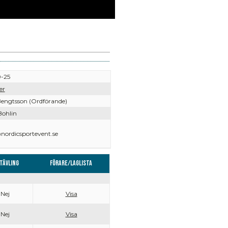
-25
er
engtsson (Ordförande)
ohlin
ordicsportevent.se
tävling
Förare/Laglista
Nej
Visa
Nej
Visa