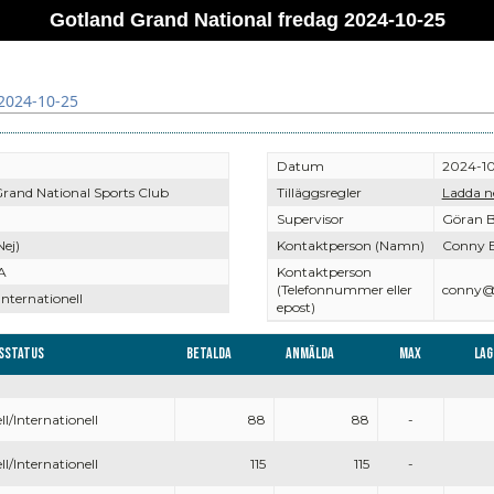
Gotland Grand National fredag 2024-10-25
2024-10-25
Datum
2024-10
rand National Sports Club
Tilläggsregler
Ladda n
Supervisor
Göran B
Nej)
Kontaktperson (Namn)
Conny B
A
Kontaktperson
(Telefonnummer eller
conny@n
Internationell
epost)
sstatus
Betalda
Anmälda
Max
Lag
ll/Internationell
88
88
-
ll/Internationell
115
115
-