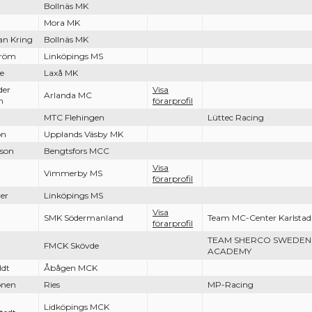
g
Bollnäs MK
Mora MK
n Kring
Bollnäs MK
tröm
Linköpings MS
e
Laxå MK
der
Visa
Arlanda MC
n
förarprofil
MTC Flehingen
Lüttec Racing
on
Upplands Väsby MK
sson
Bengtsfors MCC
Visa
Vimmerby MS
förarprofil
er
Linköpings MS
Visa
SMK Södermanland
Team MC-Center Karlstad
förarprofil
TEAM SHERCO SWEDEN
FMCK Skövde
ACADEMY
ldt
Åbågen MCK
onen
Ries
MP-Racing
Lidköpings MCK