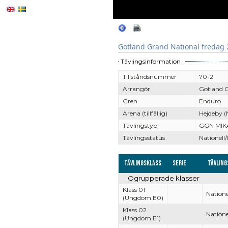
Gotland Grand National fredag 
Tävlingsinformation
Tillståndsnummer
70-2
Arrangör
Gotland G
Gren
Enduro
Arena (tillfällig)
Hejdeby (
Tävlingstyp
GGN MIK
Tävlingsstatus
Nationell/
Tävlingsklass
Serie
Tävling
Ogrupperade klasser
Klass 01
Natione
(Ungdom E0)
Klass 02
Natione
(Ungdom E1)