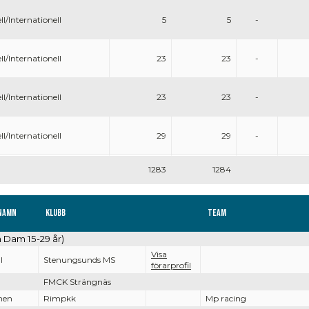
ll/Internationell
5
5
-
ll/Internationell
23
23
-
ll/Internationell
23
23
-
ll/Internationell
29
29
-
1283
1284
namn
Klubb
Team
n Dam 15-29 år)
Visa
l
Stenungsunds MS
förarprofil
FMCK Strängnäs
nen
Rimpkk
Mp racing