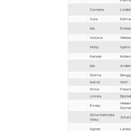
Palms
Cornelia
Lindb
Julia
Edma
Ida
Erikss
Victoria
Weste
Molly
Hjälm
Natalie
Koller
Ida
Ander
Wilma
Bergg
Astrid
Wirf
Anna
Palan
Linnéa
Björk
Heleen
Emely
Rome
Stina Mathilda
Johan
Vikto
Agnes
Larss