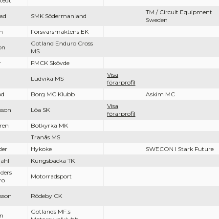
tedt
TM / Circuit Equipment
lad
SMK Södermanland
Sweden
n
Försvarsmaktens EK
Gotland Enduro Cross
on
MS
r
FMCK Skövde
Visa
Ludvika MS
förarprofil
od
Borg MC Klubb
Askim MC
Visa
sson
Löa SK
förarprofil
ren
Botkyrka MK
Tranås MS
der
Hykoke
SWECON I Stark Future
dahl
Kungsbacka TK
ders
Motorradsport
ro
sson
Rödeby CK
Gotlands MF:s
on