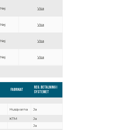
Nej
Visa
Nej
Visa
Nej
Visa
Nej
Visa
Reg. Betalning i
Fabrikat
systemet
Husqvarna
Ja
KTM
Ja
Ja