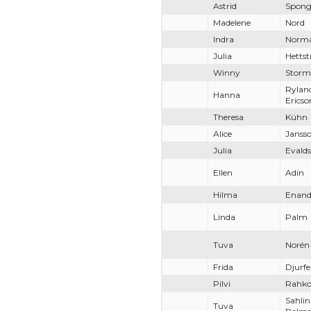
Astrid
Spon
Madelene
Nord
Indra
Norma
Julia
Hetts
Winny
Storm
Rylan
Hanna
Ericso
Theresa
Kühn
Alice
Janss
Julia
Evald
Ellen
Adin
Hilma
Enand
Linda
Palm
Tuva
Norén
Frida
Djurfe
Pilvi
Rahk
Sahlin
Tuva