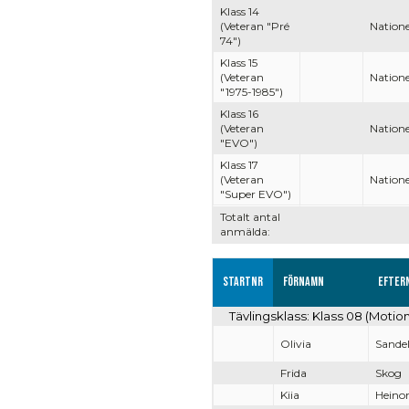
Klass 14
(Veteran "Pré
Natione
74")
Klass 15
(Veteran
Natione
"1975-1985")
Klass 16
(Veteran
Natione
"EVO")
Klass 17
(Veteran
Natione
"Super EVO")
Totalt antal
anmälda:
Startnr
Förnamn
Efter
Tävlingsklass: Klass 08 (Motio
Olivia
Sandel
Frida
Skog
Kiia
Heino