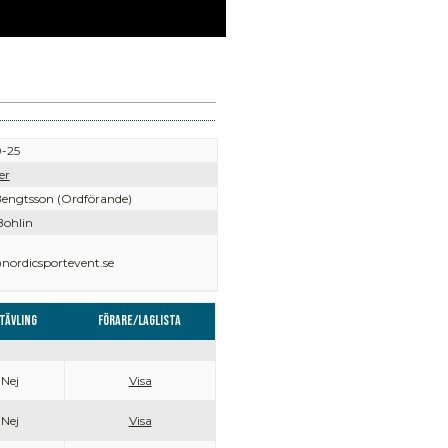
-25
er
engtsson (Ordförande)
ohlin
ordicsportevent.se
tävling
Förare/Laglista
Nej
Visa
Nej
Visa