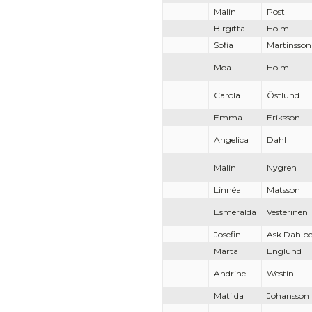
Malin
Post
Birgitta
Holm
Sofia
Martinsson
Moa
Holm
Carola
Östlund
Emma
Eriksson
Angelica
Dahl
Malin
Nygren
Linnéa
Matsson
Esmeralda
Vesterinen
Josefin
Ask Dahlb
Märta
Englund
Andrine
Westin
Matilda
Johansson