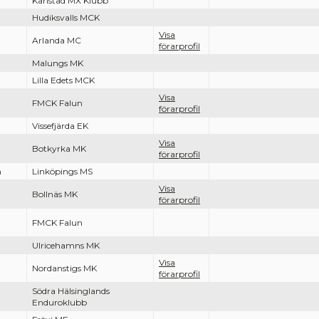
Karlstad MX Klubb
Hudiksvalls MCK
Visa
Arlanda MC
förarprofil
Malungs MK
Lilla Edets MCK
Visa
FMCK Falun
förarprofil
Vissefjärda EK
Visa
Botkyrka MK
förarprofil
n
Linköpings MS
Visa
Bollnäs MK
förarprofil
FMCK Falun
Ulricehamns MK
Visa
Nordanstigs MK
förarprofil
Södra Hälsinglands
d
Enduroklubb