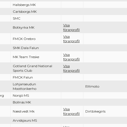
Hallsbergs MK
Carlsborgs MK
SMC
Visa
Botkyrka MK
förarprofil
Visa
FMCK Örebro
förarprofil
SMK Dala Falun
Visa
MK Team Treske
förarprofil
Gotland Grand National
Visa
Sports Club
förarprofil
FMCK Falun
Lohjanseudun
RXmoto
Moottorikerho
erg
Norsjö MS
Bollnäs MK
Visa
Næstvedt Mk
Dirtbikegirls
förarprofil
Arvidsjaurs MS