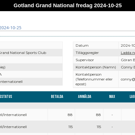
Gotland Grand National fredag 2024-10-25
2024-10-25
Datum
2024-10
rand National Sports Club
Tilläggsregler
Ladda n
Supervisor
Göran B
Nej)
Kontaktperson (Namn)
Conny B
A
Kontaktperson
(Telefonnummer eller
conny@n
Internationell
epost)
sstatus
Betalda
Anmälda
Max
Lag
ll/Internationell
88
88
-
ll/Internationell
115
115
-