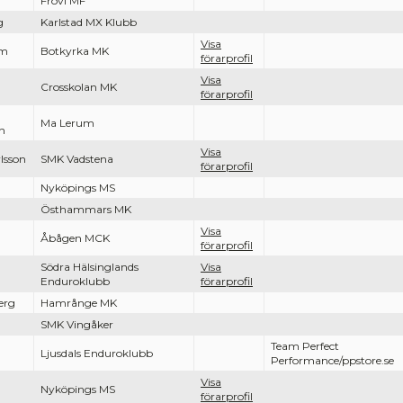
Frövi MF
g
Karlstad MX Klubb
Visa
öm
Botkyrka MK
förarprofil
Visa
Crosskolan MK
förarprofil
Ma Lerum
n
Visa
lsson
SMK Vadstena
förarprofil
Nyköpings MS
Östhammars MK
Visa
Åbågen MCK
förarprofil
Södra Hälsinglands
Visa
Enduroklubb
förarprofil
erg
Hamrånge MK
SMK Vingåker
Team Perfect
Ljusdals Enduroklubb
Performance/ppstore.se
Visa
Nyköpings MS
förarprofil