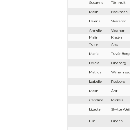
Susanne
Törnhult
Malin
Bäckman
Helena
Skaremo
Annelie
Vadman
Malin
Klasén
Tuire
Aho
Maria
Tuvér Berg
Felicia
Lindberg
Matilda
Wilhelmss
Izabelle
Rosborg
Malin
Åhr
Caroline
Mickels
Lizette
Skytte Wei
Elin
Lindahl