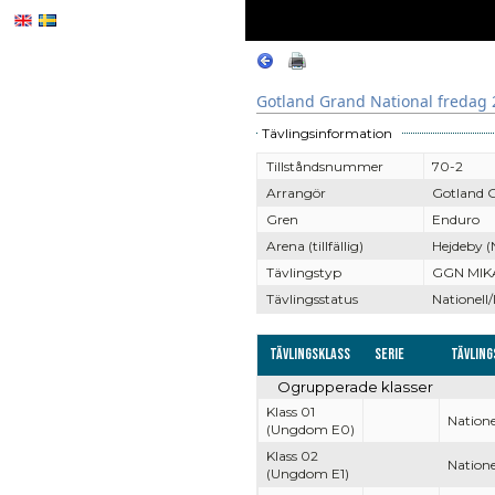
Gotland Grand National fredag 
Tävlingsinformation
Tillståndsnummer
70-2
Arrangör
Gotland G
Gren
Enduro
Arena (tillfällig)
Hejdeby (
Tävlingstyp
GGN MIK
Tävlingsstatus
Nationell/
Tävlingsklass
Serie
Tävling
Ogrupperade klasser
Klass 01
Natione
(Ungdom E0)
Klass 02
Natione
(Ungdom E1)