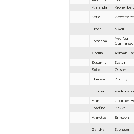
Veronica
Uddin
Amanda
Kronenber
Sofia
Westerstr
Linda
Nivell
Adolfson
Johanna
Gunnarsso
Cecilia
Axman Kar
Susanne
Stattin
Sofie
Olsson
Therese
Widing
Emma
Fredriksson
Anna
Jupither-B
Josefine
Bakke
Annette
Eriksson
Zandra
Svensson