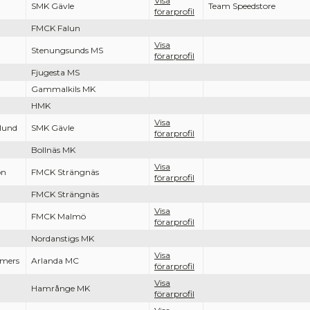
Visa
SMK Gävle
Team Speedstore
förarprofil
FMCK Falun
Visa
Stenungsunds MS
förarprofil
Fjugesta MS
Gammalkils MK
HMK
Visa
lund
SMK Gävle
förarprofil
Bollnäs MK
Visa
on
FMCK Strängnäs
förarprofil
FMCK Strängnäs
Visa
FMCK Malmö
förarprofil
Nordanstigs MK
Visa
jmers
Arlanda MC
förarprofil
Visa
Hamrånge MK
förarprofil