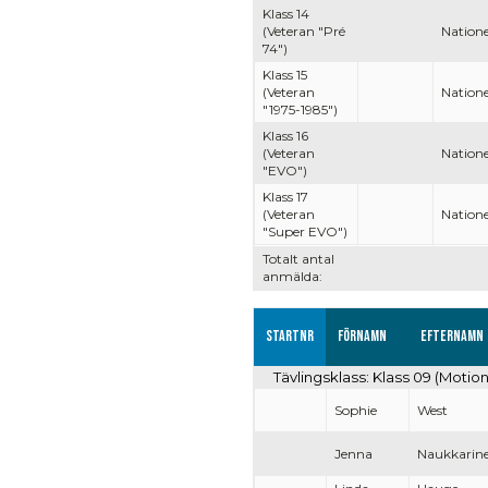
Klass 14
(Veteran "Pré
Natione
74")
Klass 15
(Veteran
Natione
"1975-1985")
Klass 16
(Veteran
Natione
"EVO")
Klass 17
(Veteran
Natione
"Super EVO")
Totalt antal
anmälda:
Startnr
Förnamn
Efternamn
Tävlingsklass: Klass 09 (Moti
Sophie
West
Jenna
Naukkarin