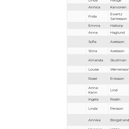
Linda
Hauge
Annica
Karvonen
Ewertz
Frida
Santesson
Emma
Haltorp
Anna
Haglund
Sofia
Axelsson
Stina
Axelsson
Amanda
Skullman
Louise
Wernersso
Rosel
Eriksson
Anna-
Lind
Karin
Ingela
Rosén
Linda
Persson
Annika
Borgstran