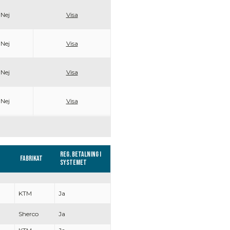
Nej
Visa
Nej
Visa
Nej
Visa
Nej
Visa
Reg. Betalning i
Fabrikat
systemet
KTM
Ja
Sherco
Ja