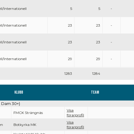
ll/Internationell
5
5
-
ll/Internationell
23
23
-
ll/Internationell
23
23
-
ll/Internationell
29
29
-
1283
1284
Klubb
Team
on Dam 30+)
Visa
FMCK Strängnäs
förarprofil
Visa
en
Botkyrka MK
förarprofil