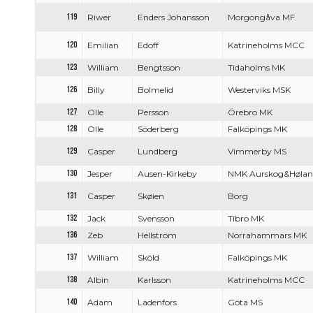
119
Riwer
Enders Johansson
Morgongåva MF
120
Emilian
Edoff
Katrineholms MCC
123
William
Bengtsson
Tidaholms MK
126
Billy
Bolmelid
Westerviks MSK
127
Olle
Persson
Örebro MK
128
Olle
Söderberg
Falköpings MK
129
Casper
Lundberg
Vimmerby MS
130
Jesper
Ausen-Kirkeby
NMK Aurskog&Hølan
131
Casper
Skøien
Borg
132
Jack
Svensson
Tibro MK
136
Zeb
Hellström
Norrahammars MK
137
William
Sköld
Falköpings MK
138
Albin
Karlsson
Katrineholms MCC
140
Adam
Ladenfors
Göta MS