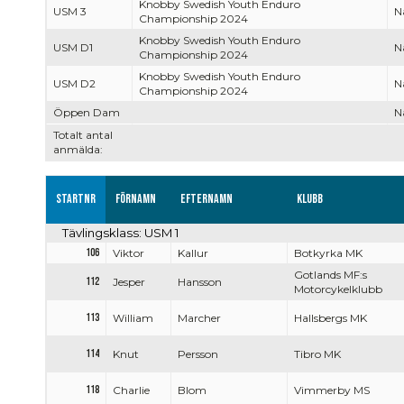
Knobby Swedish Youth Enduro
USM 3
Na
Championship 2024
Knobby Swedish Youth Enduro
USM D1
Na
Championship 2024
Knobby Swedish Youth Enduro
USM D2
Na
Championship 2024
Öppen Dam
Na
Totalt antal
anmälda:
Startnr
Förnamn
Efternamn
Klubb
Tävlingsklass: USM 1
106
Viktor
Kallur
Botkyrka MK
Gotlands MF:s
112
Jesper
Hansson
Motorcykelklubb
113
William
Marcher
Hallsbergs MK
114
Knut
Persson
Tibro MK
118
Charlie
Blom
Vimmerby MS