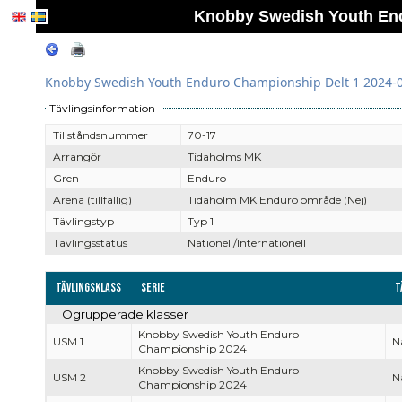
Knobby Swedish Youth End
Knobby Swedish Youth Enduro Championship Delt 1 2024-
Tävlingsinformation
Tillståndsnummer
70-17
Arrangör
Tidaholms MK
Gren
Enduro
Arena (tillfällig)
Tidaholm MK Enduro område (Nej)
Tävlingstyp
Typ 1
Tävlingsstatus
Nationell/Internationell
Tävlingsklass
Serie
T
Ogrupperade klasser
Knobby Swedish Youth Enduro
USM 1
Na
Championship 2024
Knobby Swedish Youth Enduro
USM 2
Na
Championship 2024