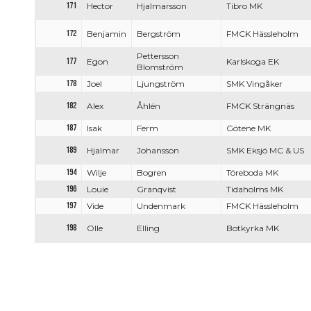
171
Hector
Hjalmarsson
Tibro MK
172
Benjamin
Bergström
FMCK Hässleholm
Pettersson
177
Egon
Karlskoga EK
Blomström
178
Joel
Ljungström
SMK Vingåker
182
Alex
Åhlén
FMCK Strängnäs
187
Isak
Ferm
Götene MK
189
Hjalmar
Johansson
SMK Eksjö MC & US
194
Wilje
Bogren
Töreboda MK
196
Louie
Granqvist
Tidaholms MK
197
Vide
Undenmark
FMCK Hässleholm
198
Olle
Elling
Botkyrka MK