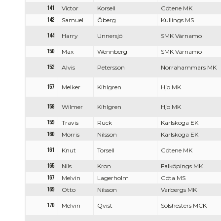
141
Victor
Korsell
Götene MK
142
Samuel
Öberg
Kullings MS
144
Harry
Unnersjö
SMK Värnamo
150
Max
Wennberg
SMK Värnamo
152
Alvis
Petersson
Norrahammars MK
157
Melker
Kihlgren
Hjo MK
158
Wilmer
Kihlgren
Hjo MK
159
Travis
Ruck
Karlskoga EK
160
Morris
Nilsson
Karlskoga EK
161
Knut
Torsell
Götene MK
165
Nils
Kron
Falköpings MK
167
Melvin
Lagerholm
Göta MS
169
Otto
Nilsson
Varbergs MK
170
Melvin
Qvist
Solshesters MCK