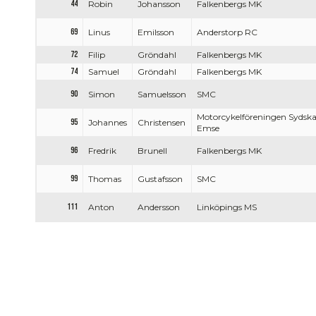
44
Robin
Johansson
Falkenbergs MK
69
Linus
Emilsson
Anderstorp RC
72
Filip
Gröndahl
Falkenbergs MK
74
Samuel
Gröndahl
Falkenbergs MK
90
Simon
Samuelsson
SMC
Motorcykelföreningen Sydsk
95
Johannes
Christensen
Emse
96
Fredrik
Brunell
Falkenbergs MK
99
Thomas
Gustafsson
SMC
111
Anton
Andersson
Linköpings MS