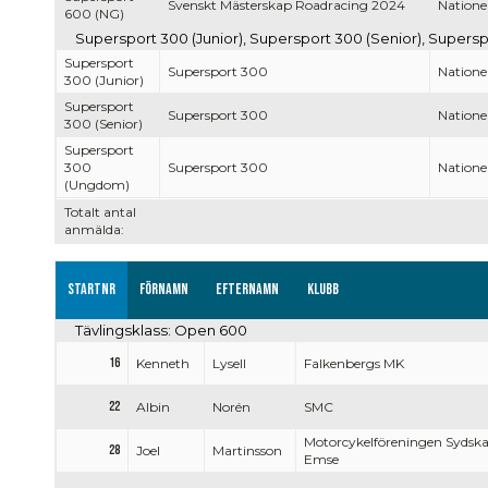
Svenskt Mästerskap Roadracing 2024
Nationel
600 (NG)
Supersport 300 (Junior), Supersport 300 (Senior), Supers
Supersport
Supersport 300
Nationel
300 (Junior)
Supersport
Supersport 300
Nationel
300 (Senior)
Supersport
300
Supersport 300
Nationel
(Ungdom)
Totalt antal
anmälda:
Startnr
Förnamn
Efternamn
Klubb
Tävlingsklass: Open 600
16
Kenneth
Lysell
Falkenbergs MK
22
Albin
Norén
SMC
Motorcykelföreningen Sydsk
28
Joel
Martinsson
Emse