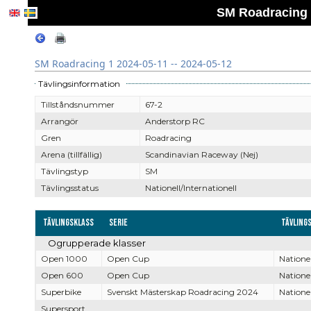
SM Roadracing 1
SM Roadracing 1 2024-05-11 -- 2024-05-12
Tävlingsinformation
Tillståndsnummer
67-2
Arrangör
Anderstorp RC
Gren
Roadracing
Arena (tillfällig)
Scandinavian Raceway (Nej)
Tävlingstyp
SM
Tävlingsstatus
Nationell/Internationell
Tävlingsklass
Serie
Tävling
Ogrupperade klasser
Open 1000
Open Cup
Nationel
Open 600
Open Cup
Nationel
Superbike
Svenskt Mästerskap Roadracing 2024
Nationel
Supersport