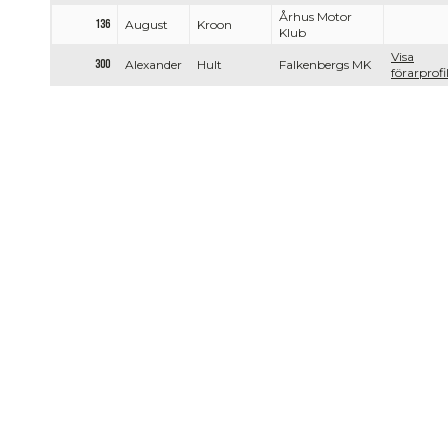
Århus Motor
136
August
Kroon
Klub
Visa
300
Alexander
Hult
Falkenbergs MK
förarprofi