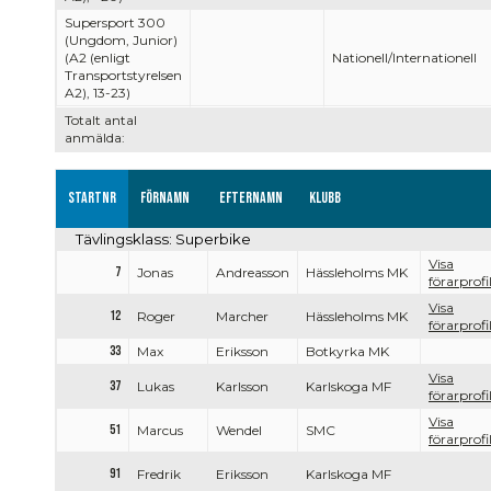
Supersport 300
(Ungdom, Junior)
(A2 (enligt
Nationell/Internationell
Transportstyrelsen
A2), 13-23)
Totalt antal
anmälda:
Startnr
Förnamn
Efternamn
Klubb
Tävlingsklass: Superbike
Visa
7
Jonas
Andreasson
Hässleholms MK
förarprofi
Visa
12
Roger
Marcher
Hässleholms MK
förarprofi
33
Max
Eriksson
Botkyrka MK
Visa
37
Lukas
Karlsson
Karlskoga MF
förarprofi
Visa
51
Marcus
Wendel
SMC
förarprofi
91
Fredrik
Eriksson
Karlskoga MF