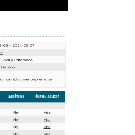
-06 -- 2024-09-07
er
 Orell (Ordförande)
Gillisson
gillisson@tunaentreprenad.se
Lagtävling
Förare/Laglista
Nej
Visa
Nej
Visa
Nej
Visa
Nej
Visa