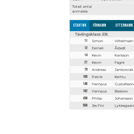
Totalt antal
anmälda:
Startnr
Förnamn
Efternamn
Tävlingsklass: Elit
11
Simon
Vilhelmsen
12
Eemeli
Åstedt
14
Kevin
Karlsson
21
Kevin
Fagré
79
Andreas
Jankowiak
100
Patrik
Kerttu
146
Hampus
Gustafsson
182
Hampus
Beskow
436
Philip
Johansson
556
Jes Fini
Lykkegaar