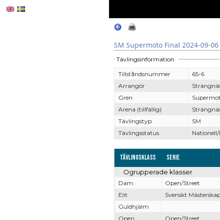
SM Supermoto Final 2024-09-06 
Tävlingsinformation
Tillståndsnummer
65-6
Arrangör
Strängnä
Gren
Supermo
Arena (tillfällig)
Strängnäs
Tävlingstyp
SM
Tävlingsstatus
Nationell/
Tävlingsklass
Serie
Ogrupperade klasser
Dam
Open/Street
Elit
Svenskt Mästerska
Guldhjälm
Open
Open/Street