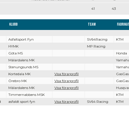
41
43
Klubb
Team
Fabrika
Asfaltsport Fyn
SV64Racing
KTM
HYMK
MP Racing
Göta MS
Honda
Mälardalens MK
Yamah
Stenungsunds MS
Yamah
Kortedala MK
Visa förarprofil
GasGas
Örebro MK
Visa förarprofil
GasGas
Mälardalens MK
Visa förarprofil
Husqva
Timmernabbens MSK
KTM
d
asfaldt sport fyn
Visa förarprofil
SV64 Racing
KTM