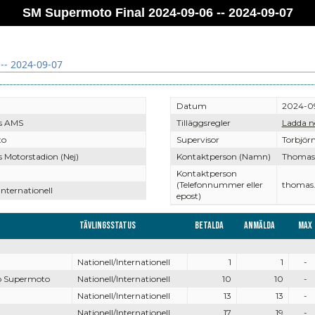
SM Supermoto Final 2024-09-06 -- 2024-09-07
-- 2024-09-07
Datum
2024-09
s AMS
Tilläggsregler
Ladda n
to
Supervisor
Torbjörn
 Motorstadion (Nej)
Kontaktperson (Namn)
Thomas 
Kontaktperson
(Telefonnummer eller
thomas.
Internationell
epost)
Tävlingsstatus
Betalda
Anmälda
Max
Nationell/Internationell
1
1
-
p Supermoto
Nationell/Internationell
10
10
-
Nationell/Internationell
13
13
-
Nationell/Internationell
17
19
-