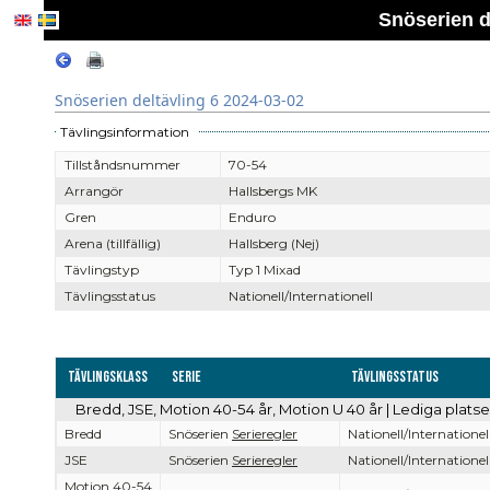
Snöserien d
Snöserien deltävling 6 2024-03-02
Tävlingsinformation
Tillståndsnummer
70-54
Arrangör
Hallsbergs MK
Gren
Enduro
Arena (tillfällig)
Hallsberg (Nej)
Tävlingstyp
Typ 1 Mixad
Tävlingsstatus
Nationell/Internationell
Tävlingsklass
Serie
Tävlingsstatus
Bredd, JSE, Motion 40-54 år, Motion U 40 år | Lediga plats
Bredd
Snöserien
Serieregler
Nationell/Internationel
JSE
Snöserien
Serieregler
Nationell/Internationel
Motion 40-54