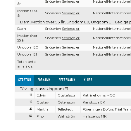
Snöserien
Serieregler
Nationell/Internationel
år
Motion U 40
Snöserien
Serieregler
Nationell/Internationel
år
Dam, Motion över 55 år, Ungdom E0, Ungdom E1 | Lediga 
Dam
Snöserien
Serieregler
Nationell/Internationel
Motion över
Snöserien
Serieregler
Nationell/Internationel
55 år
Ungdom E0
Snöserien
Serieregler
Nationell/Internationel
Ungdom E1
Snöserien
Serieregler
Nationell/Internationel
Totalt antal
anmälda:
Startnr
Förnamn
Efternamn
Klubb
Tävlingsklass: Ungdom E1
11
Edvin
Gustafsson
Katrineholms MCC
12
Gustav
Östensson
Karlskoga EK
47
Martin
Tellestedt
Föreningen Bofors Trial Tea
57
Filip
Wahlström
Hallsbergs MK