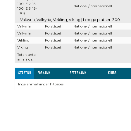
100; E 2, 15-
Nationell/Internationell
100; E 3, 15-
100)
Valkyria, Valkyria, Vekling, Viking | Lediga platser: 300
Valkyria
Korståget
Nationell/Internationell
Valkyria
Korståget
Nationell/Internationell
Vekling
Korståget
Nationell/Internationell
Viking
Korståget
Nationell/Internationell
Totalt antal
anmälda:
Startnr
Förnamn
Efternamn
Klubb
Inga anmälningar hittades