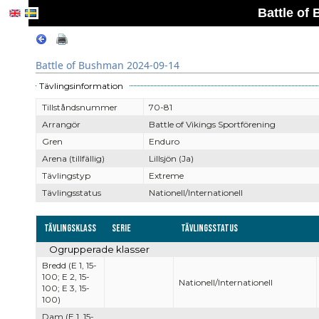
Battle of
Battle of Bushman 2024-09-14
Tävlingsinformation
Tillståndsnummer
70-81
Arrangör
Battle of Vikings Sportförening
Gren
Enduro
Arena (tillfällig)
Lillsjön (Ja)
Tävlingstyp
Extreme
Tävlingsstatus
Nationell/Internationell
Tävlingsklass
Serie
Tävlingsstatus
Ogrupperade klasser
Bredd (E 1, 15-
100; E 2, 15-
Nationell/Internationell
100; E 3, 15-
100)
Dam (E 1, 15-