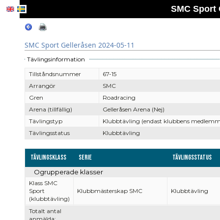
SMC Sport 
SMC Sport Gelleråsen 2024-05-11
Tävlingsinformation
Tillståndsnummer
67-15
Arrangör
SMC
Gren
Roadracing
Arena (tillfällig)
Gelleråsen Arena (Nej)
Tävlingstyp
Klubbtävling (endast klubbens medlemm
Tävlingsstatus
Klubbtävling
Tävlingsklass
Serie
Tävlingsstatus
Ogrupperade klasser
Klass SMC
Sport
Klubbmästerskap SMC
Klubbtävling
(klubbtävling)
Totalt antal
anmälda: