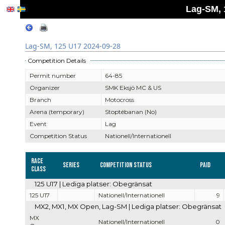
Lag-SM, 
Lag-SM, 125 U17 2024-09-28
Competition Details
Permit number
64-85
Organizer
SMK Eksjö MC & US
Branch
Motocross
Arena (temporary)
Stoptébanan (No)
Event
Lag
Competition Status
Nationell/Internationell
Race
Series
Competition Status
Paid
Class
125 U17 | Lediga platser: Obegränsat
125 U17
Nationell/Internationell
9
MX2, MX1, MX Open, Lag-SM | Lediga platser: Obegränsat
MX
Nationell/Internationell
0