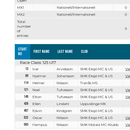
Open
MX1
Nationell/Internationell
0
MX2
Nationell/Internationell
0
Total
number
9
of
entries:
Start
First name
Last name
Club
no
Race Class: 125 U17
13
Ivar
Arvidsson
SMK Eksjö MC & US
Vi
89
Hjalmar
Johansson
SMK Eksjö MC & US
Vi
114
Helmer
Nilsson
Tranås MS
121
Noel
Tufvesson
SMK Eksjö MC & US
Vi
149
Elton
Tufvesson
SMK Eksjö MC & US
Vi
426
Ellen
Lindahl
Uppvidinge MK
497
Edvin
Kindgren
SMK Eksjö MC & US
522
Oscar
Nilsson
SMK Eksjö MC & US
Vi
583
Hampus
Nilsson
SMK Motala MC-Klubb
Vi