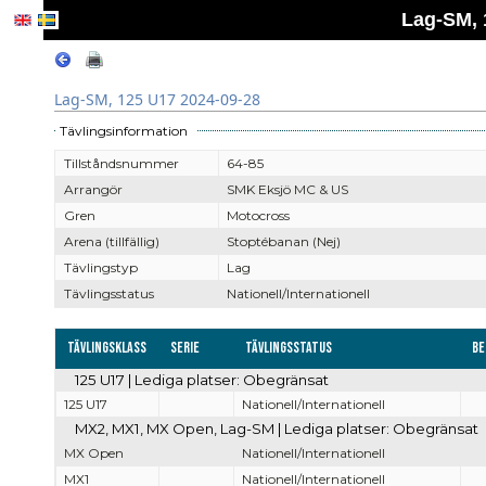
Lag-SM, 
Lag-SM, 125 U17 2024-09-28
Tävlingsinformation
Tillståndsnummer
64-85
Arrangör
SMK Eksjö MC & US
Gren
Motocross
Arena (tillfällig)
Stoptébanan (Nej)
Tävlingstyp
Lag
Tävlingsstatus
Nationell/Internationell
Tävlingsklass
Serie
Tävlingsstatus
Be
125 U17 | Lediga platser: Obegränsat
125 U17
Nationell/Internationell
MX2, MX1, MX Open, Lag-SM | Lediga platser: Obegränsat
MX Open
Nationell/Internationell
MX1
Nationell/Internationell