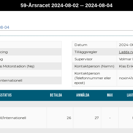
59-Årsracet 2024-08-02 -- 2024-08-04
08-04
Datum
2024-0
cing
Tilläggsregler
Ladda n
ng
Supervisor
Volmar 
s Motorstadion (Nej)
Kontaktperson (Namn)
Klas Eri
Kontaktperson
(Telefonnummer eller
noxin4
Internationell
epost)
sstatus
Betalda
Anmälda
Max
Lag
l/Internationell
26
27
-