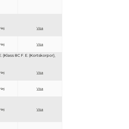
Nej
Visa
Nej
Visa
E. (Klass 8C F. E. (Kortskorpor),
Nej
Visa
Nej
Visa
Nej
Visa