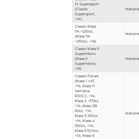
14 Supersport
(Classic
Nationel
Supersport,
>14)
Classic Klass
7A >250cc
Nationel
(Klass 7A
>250cc, >16)
Classic Klass 9
SuperMono
(Klass 9
Nationel
SuperMono,
>15)
Classic Parad
(Klass 1 <47,
>14; Klass 11
Yamaha
RD/LC, >14;
Klass 2 <175cc,
>14; Klass 2B
50cc, >14;
Nationel
Klass 3 250cc,
>14; Klass 4
350cc, >14;
Klass 5 500cc,
>14; Klass 6