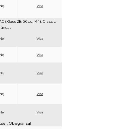
Nej
Visa
 AC (Klass 2B 50cc, >14), Classic
gränsat
Nej
Visa
Nej
Visa
Nej
Visa
Nej
Visa
Nej
Visa
latser: Obegränsat