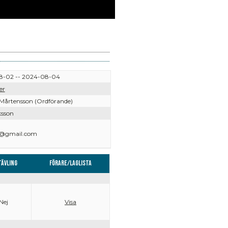
8-02 -- 2024-08-04
er
Mårtensson (Ordförande)
ksson
1@gmail.com
tävling
Förare/Laglista
Nej
Visa