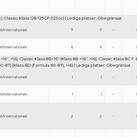
), Classic Klass 12B 125GP (125cc) | Lediga platser: Obegränsat
l/Internationell
7
7
-
l/Internationell
6
6
-
>16'', >16), Classic Klass 8B<16" (Klass 8B <16'', >16), Classic Klass 8C F. 
80-87) (Klass 8D (Formula 80-87), >16) | Lediga platser: Obegränsat
l/Internationell
1
1
-
l/Internationell
1
1
-
l/Internationell
2
2
-