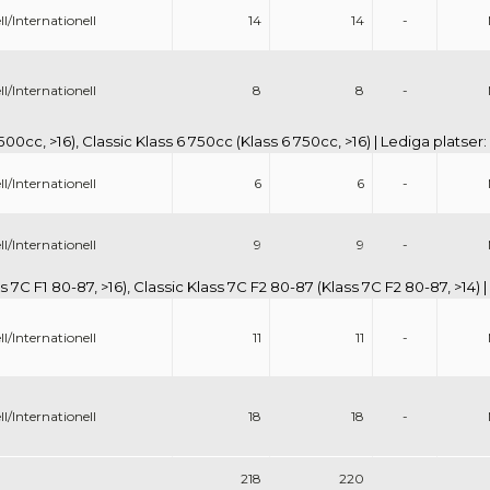
l/Internationell
14
14
-
l/Internationell
8
8
-
500cc, >16), Classic Klass 6 750cc (Klass 6 750cc, >16) | Lediga platse
l/Internationell
6
6
-
l/Internationell
9
9
-
s 7C F1 80-87, >16), Classic Klass 7C F2 80-87 (Klass 7C F2 80-87, >14)
l/Internationell
11
11
-
l/Internationell
18
18
-
218
220