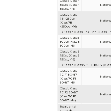
Classic Klass 4
350cc (Klass 4
Nationel
350cc, >16)
Classic Klass
7B <250cc
Nationel
(Klass 7B
<250cc, >16)
Classic Klass 5 500cc (Klass 5 
Classic Klass 5
500cc (Klass 5
Nationel
500cc, >16)
Classic Klass 6
750cc (Klass 6
Nationel
750cc, >16)
Classic Klass 7C F1 80-87 (Klas
Classic Klass
7C F1 80-87
Nationel
(Klass 7C F1
80-87, >16)
Classic Klass
7C F2 80-87
Nationel
(Klass 7C F2
80-87, >14)
Totalt antal
anmälda: