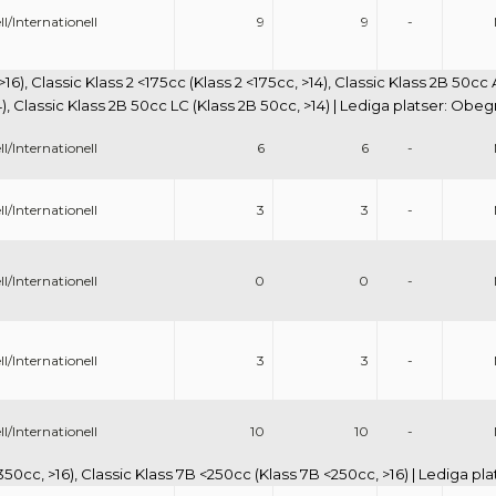
l/Internationell
9
9
-
, >16), Classic Klass 2 <175cc (Klass 2 <175cc, >14), Classic Klass 2B 50cc
4), Classic Klass 2B 50cc LC (Klass 2B 50cc, >14) | Lediga platser: Obe
l/Internationell
6
6
-
l/Internationell
3
3
-
l/Internationell
0
0
-
l/Internationell
3
3
-
l/Internationell
10
10
-
350cc, >16), Classic Klass 7B <250cc (Klass 7B <250cc, >16) | Lediga p