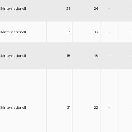
l/Internationell
26
26
-
l/Internationell
13
13
-
l/Internationell
18
18
-
l/Internationell
21
22
-