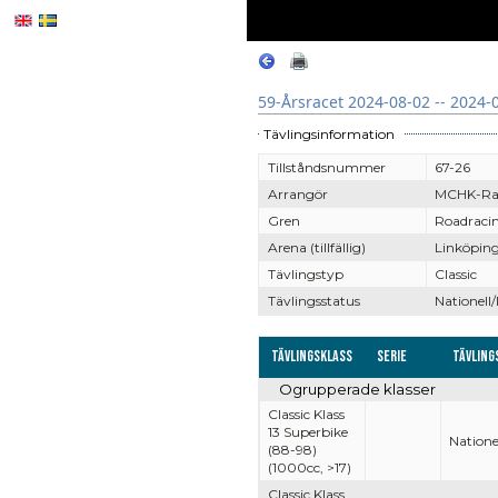
59-Årsracet 2024-08-02 -- 2024-
Tävlingsinformation
Tillståndsnummer
67-26
Arrangör
MCHK-Ra
Gren
Roadraci
Arena (tillfällig)
Linköping
Tävlingstyp
Classic
Tävlingsstatus
Nationell/
Tävlingsklass
Serie
Tävling
Ogrupperade klasser
Classic Klass
13 Superbike
Nationel
(88-98)
(1000cc, >17)
Classic Klass