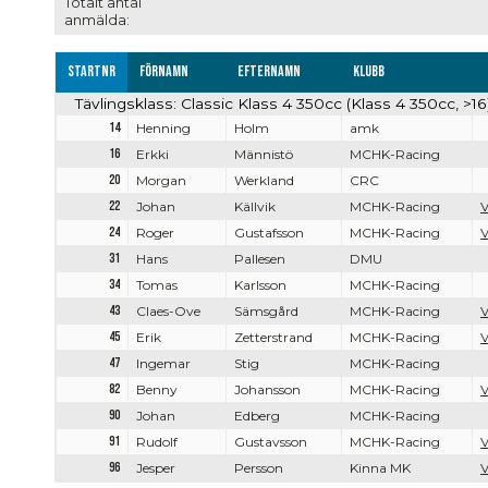
Totalt antal
anmälda:
Startnr
Förnamn
Efternamn
Klubb
Tävlingsklass: Classic Klass 4 350cc (Klass 4 350cc, >16
14
Henning
Holm
amk
16
Erkki
Männistö
MCHK-Racing
20
Morgan
Werkland
CRC
22
Johan
Källvik
MCHK-Racing
V
24
Roger
Gustafsson
MCHK-Racing
V
31
Hans
Pallesen
DMU
34
Tomas
Karlsson
MCHK-Racing
43
Claes-Ove
Sämsgård
MCHK-Racing
V
45
Erik
Zetterstrand
MCHK-Racing
V
47
Ingemar
Stig
MCHK-Racing
82
Benny
Johansson
MCHK-Racing
V
90
Johan
Edberg
MCHK-Racing
91
Rudolf
Gustavsson
MCHK-Racing
V
96
Jesper
Persson
Kinna MK
V