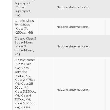
Supersport
(Classic
Nationell/Internationell
Supersport,
>14)
Classic Klass
7A >250cc
Nationell/Internationell
(Klass 7A
>250cc, >16)
Classic Klass 9
SuperMono
(Klass 9
Nationell/Internationell
SuperMono,
>15)
Classic Parad
(Klass 1 <47,
>14; Klass 11
Yamaha
RD/LC, >14;
Klass 2 <175cc,
>14; Klass 2B
50cc, >14;
Nationell/Internationell
Klass 3 250cc,
>14; Klass 4
350cc, >14;
Klass 5 500cc,
>14; Klass 6