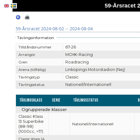
59-Årsracet 2
59-Årsracet 2024-08-02 -- 2024-08-04
Tävlingsinformation
Tillståndsnummer
67-26
Arrangör
MCHK-Racing
Gren
Roadracing
Arena (tillfällig)
Linköpings Motorstadion (Nej)
Tävlingstyp
Classic
Tävlingsstatus
Nationell/Internationell
Tävlingsklass
Serie
Tävlingsstatus
B
Ogrupperade klasser
Classic Klass
13 Superbike
Nationell/Internationell
(88-98)
(1000cc, >17)
Classic Klass 14