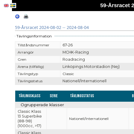
59-Årsracet 2
59-Årsracet 2024-08-02 -- 2024-08-04
Tävlingsinformation
Tillståndsnummer
67-26
Arrangör
MCHK-Racing
Gren
Roadracing
Arena (tillfällig)
Linköpings Motorstadion (Nej)
Tävlingstyp
Classic
Tävlingsstatus
Nationell/Internationell
Tävlingsklass
Serie
Tävlingsstatus
B
Ogrupperade klasser
Classic Klass
13 Superbike
Nationell/Internationell
(88-98)
(1000cc, >17)
Classic Klass