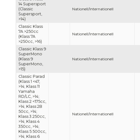
14 Supersport
(Classic
Nationell/Internationell
Supersport,
>14)
Classic Klass
7A >250cc
Nationell/Internationell
(Klass 7A
>250cc, >16)
Classic Klass 9
SuperMono
(Klass 9
Nationell/Internationell
SuperMono,
>15)
Classic Parad
(Klass 1 <47,
>14; Klass 11
Yamaha
RD/LC, >14;
Klass 2 <175cc,
>14; Klass 2B
50cc, >14;
Nationell/Internationell
Klass 3 250cc,
>14; Klass 4
350cc, >14;
Klass 5 500cc,
>14; Klass 6