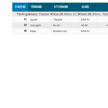
Startnr
Förnamn
Efternamn
Klubb
Tävlingsklass: Classic Klass 2B 50cc LC (Klass 2B 50cc, >14)
61
Sjaak
Tepper
KNMV
84
Joergen
Kvist
AMK
85
Kees
Koeleman
KNMV