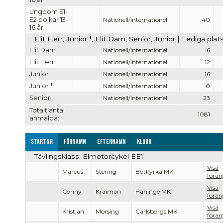
Ungdom E1-
E2 pojkar 13-
Nationell/Internationell
40
16 år
Elit Herr, Junior *, Elit Dam, Senior, Junior | Lediga pla
Elit Dam
Nationell/Internationell
6
Elit Herr
Nationell/Internationell
12
Junior
Nationell/Internationell
16
Junior *
Nationell/Internationell
0
Senior
Nationell/Internationell
23
Totalt antal
1081
anmälda:
Startnr
Förnamn
Efternamn
Klubb
Tävlingsklass: Elmotorcykel EE1
Visa
Marcus
Stering
Botkyrka MK
förarp
Visa
Conny
Kraiman
Haninge MK
förarp
Visa
Kristian
Morsing
Carlsborgs MK
förarp