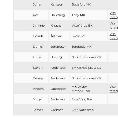
Johan
Karlsson
Bodafors MK
Visa
Per
Halleskog
Täby MK
förarp
Visa
Jimmie
Knutas
Vissefjärda EK
förarp
Visa
Henrik
Åstmar
Skene MS
förarp
Daniel
Johansson
Töreboda MK
Linus
Boberg
Norrahammars MK
Stefan
Andersson
SMK Eksjö MC & US
Benny
Andersson
Norrahammars MK
MX Wisby
Visa
Anders
Jakobsson
Motorklubb
förarp
Jörgen
Andersson
SMK Vingåker
Tomas
Carlsson
SMK Värnamo