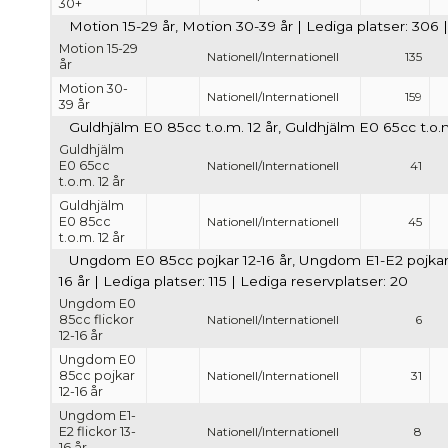
30+
Motion 15-29 år, Motion 30-39 år | Lediga platser: 306 
Motion 15-29
Nationell/Internationell
135
år
Motion 30-
Nationell/Internationell
159
39 år
Guldhjälm E0 85cc t.o.m. 12 år, Guldhjälm E0 65cc t.o.m.
Guldhjälm
E0 65cc
Nationell/Internationell
41
t.o.m. 12 år
Guldhjälm
E0 85cc
Nationell/Internationell
45
t.o.m. 12 år
Ungdom E0 85cc pojkar 12-16 år, Ungdom E1-E2 pojkar 1
16 år | Lediga platser: 115 | Lediga reservplatser: 20
Ungdom E0
85cc flickor
Nationell/Internationell
6
12-16 år
Ungdom E0
85cc pojkar
Nationell/Internationell
31
12-16 år
Ungdom E1-
E2 flickor 13-
Nationell/Internationell
8
16 år