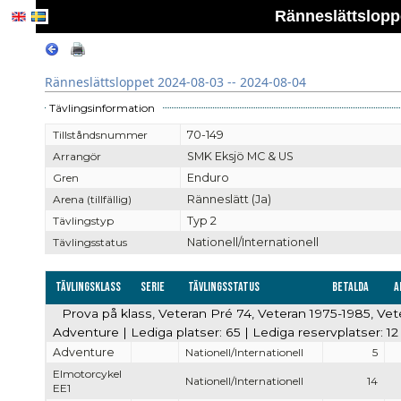
Ränneslättsloppe
Ränneslättsloppet 2024-08-03 -- 2024-08-04
Tävlingsinformation
Tillståndsnummer
70-149
Arrangör
SMK Eksjö MC & US
Gren
Enduro
Arena (tillfällig)
Ränneslätt (Ja)
Tävlingstyp
Typ 2
Tävlingsstatus
Nationell/Internationell
Tävlingsklass
Serie
Tävlingsstatus
Betalda
A
Prova på klass, Veteran Pré 74, Veteran 1975-1985, Ve
Adventure | Lediga platser: 65 | Lediga reservplatser: 12
Adventure
Nationell/Internationell
5
Elmotorcykel
Nationell/Internationell
14
EE1