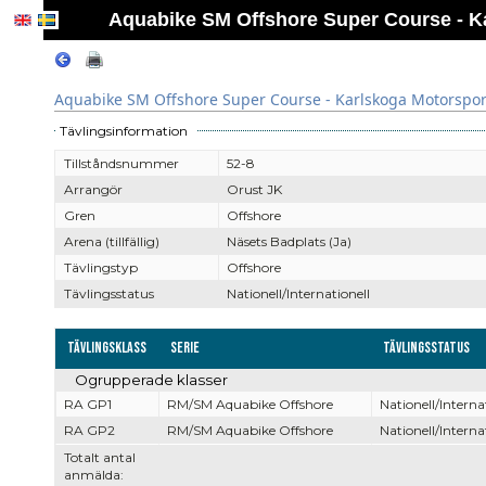
Aquabike SM Offshore Super Course - Ka
Aquabike SM Offshore Super Course - Karlskoga Motorsport
Tävlingsinformation
Tillståndsnummer
52-8
Arrangör
Orust JK
Gren
Offshore
Arena (tillfällig)
Näsets Badplats (Ja)
Tävlingstyp
Offshore
Tävlingsstatus
Nationell/Internationell
Tävlingsklass
Serie
Tävlingsstatus
Ogrupperade klasser
RA GP1
RM/SM Aquabike Offshore
Nationell/Interna
RA GP2
RM/SM Aquabike Offshore
Nationell/Interna
Totalt antal
anmälda: