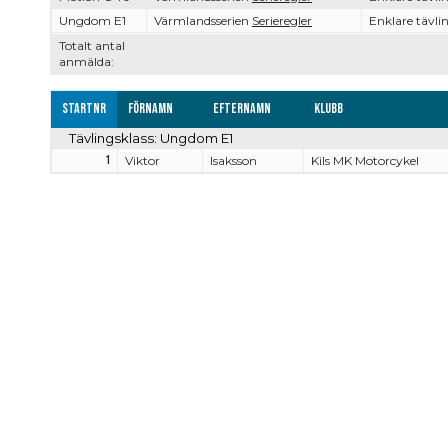
Ungdom E1
Värmlandsserien
Serieregler
Enklare tävli
Totalt antal
anmälda:
Startnr
Förnamn
Efternamn
Klubb
Tävlingsklass: Ungdom E1
1
Viktor
Isaksson
Kils MK Motorcykel