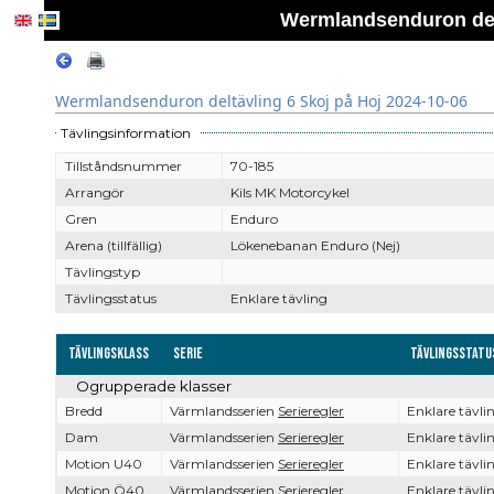
Wermlandsenduron delt
Wermlandsenduron deltävling 6 Skoj på Hoj 2024-10-06
Tävlingsinformation
Tillståndsnummer
70-185
Arrangör
Kils MK Motorcykel
Gren
Enduro
Arena (tillfällig)
Lökenebanan Enduro (Nej)
Tävlingstyp
Tävlingsstatus
Enklare tävling
Tävlingsklass
Serie
Tävlingsstatu
Ogrupperade klasser
Bredd
Värmlandsserien
Serieregler
Enklare tävli
Dam
Värmlandsserien
Serieregler
Enklare tävli
Motion U40
Värmlandsserien
Serieregler
Enklare tävli
Motion Ö40
Värmlandsserien
Serieregler
Enklare tävli