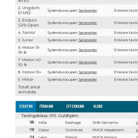
85 E0
2. Ungdom
Sydendurocupen
Serieregler
Enklare tävli
E1 MX2
3. Enduro
Sydendurocupen
Serieregler
Enklare tävli
Girls Open
4. Senior
Sydendurocupen
Serieregler
Enklare tävli
5. Junior
Sydendurocupen
Serieregler
Enklare tävli
6. Motion 15-
Sydendurocupen
Serieregler
Enklare tävli
39 år
7. Motion 40-
Sydendurocupen
Serieregler
Enklare tävli
50 år
8. Motion 51+
Sydendurocupen
Serieregler
Enklare tävli
9. Militär
Sydendurocupen
Serieregler
Enklare tävli
Totalt antal
anmälda:
Startnr
Förnamn
Efternamn
Klubb
Tävlingsklass: 010. Guldhjälm
105
Milla
Ekehage
SMK Värnamo
V
110
Oskar
Grönkvist
FMCK Hässleholm
V
114
Leon
Nilsson
FMCK Malmö
V