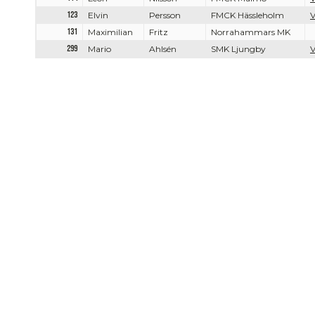
123
Elvin
Persson
FMCK Hässleholm
V
131
Maximilian
Fritz
Norrahammars MK
299
Mario
Ahlsén
SMK Ljungby
V