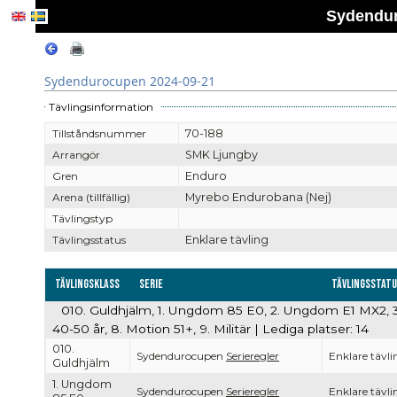
Sydendur
Sydendurocupen 2024-09-21
Tävlingsinformation
Tillståndsnummer
70-188
Arrangör
SMK Ljungby
Gren
Enduro
Arena (tillfällig)
Myrebo Endurobana (Nej)
Tävlingstyp
Tävlingsstatus
Enklare tävling
Tävlingsklass
Serie
Tävlingsstat
010. Guldhjälm, 1. Ungdom 85 E0, 2. Ungdom E1 MX2, 3. E
40-50 år, 8. Motion 51+, 9. Militär | Lediga platser: 14
010.
Sydendurocupen
Serieregler
Enklare tävli
Guldhjälm
1. Ungdom
Sydendurocupen
Serieregler
Enklare tävli