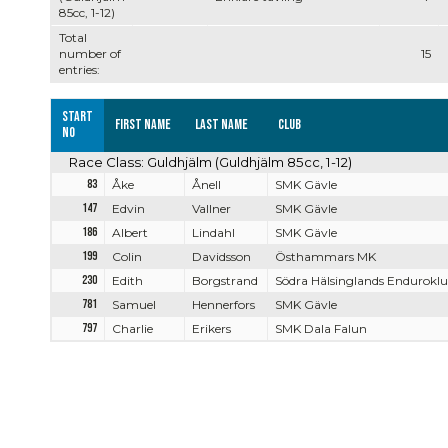
85cc, 1-12)
Total
number of
15
entries:
Start
First name
Last name
Club
no
Race Class: Guldhjälm (Guldhjälm 85cc, 1-12)
83
Åke
Ånell
SMK Gävle
147
Edvin
Vallner
SMK Gävle
186
Albert
Lindahl
SMK Gävle
199
Colin
Davidsson
Östhammars MK
230
Edith
Borgstrand
Södra Hälsinglands Endurokl
781
Samuel
Hennerfors
SMK Gävle
797
Charlie
Erikers
SMK Dala Falun