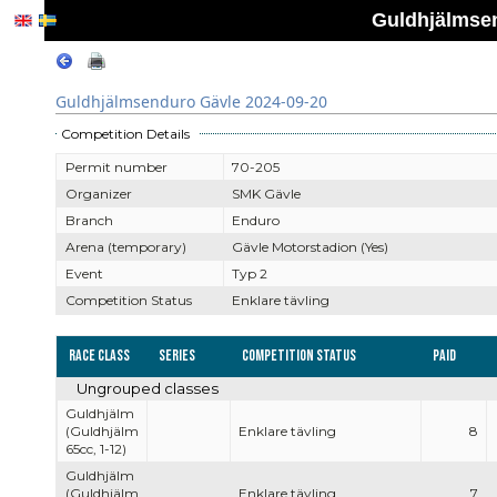
Guldhjälmsen
Guldhjälmsenduro Gävle 2024-09-20
Competition Details
Permit number
70-205
Organizer
SMK Gävle
Branch
Enduro
Arena (temporary)
Gävle Motorstadion (Yes)
Event
Typ 2
Competition Status
Enklare tävling
Race Class
Series
Competition Status
Paid
Ungrouped classes
Guldhjälm
(Guldhjälm
Enklare tävling
8
65cc, 1-12)
Guldhjälm
(Guldhjälm
Enklare tävling
7