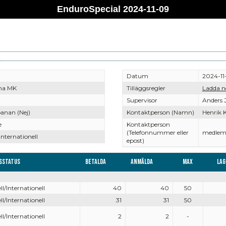
EnduroSpecial 2024-11-09
Datum
2024-11
na MK
Tilläggsregler
Ladda n
Supervisor
Anders 
anan (Nej)
Kontaktperson (Namn)
Henrik K
e
Kontaktperson
(Telefonnummer eller
medlem
Internationell
epost)
sstatus
Betalda
Anmälda
Max
Lag
ll/Internationell
40
40
50
ll/Internationell
31
31
50
ll/Internationell
2
2
-