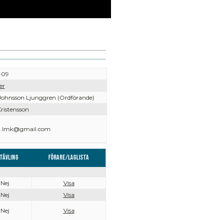
-09
er
Johnsson Ljunggren (Ordförande)
ristensson
.lmk@gmail.com
tävling
Förare/Laglista
Nej
Visa
Nej
Visa
Nej
Visa