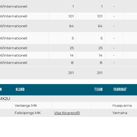
ll/Internationell
1
1
-
ll/Internationell
101
101
-
ll/Internationell
64
64
-
ll/Internationell
5
5
-
ll/Internationell
25
25
-
ll/Internationell
14
14
-
ll/Internationell
8
8
-
291
291
n
Klubb
Team
Fabrikat
/MX2U
Varbergs MK
Husqvarna
Falköpings MK
Visa förarprofil
Yamaha