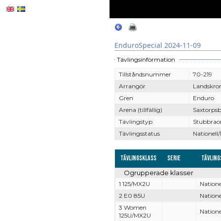
EnduroSpecial 2024-11-09
Tävlingsinformation
Tillståndsnummer
70-219
Arrangör
Landskro
Gren
Enduro
Arena (tillfällig)
Saxtorpsb
Tävlingstyp
Stubbrac
Tävlingsstatus
Nationell/
Tävlingsklass
Serie
Tävling
Ogrupperade klasser
1 125/MX2U
Natione
2 E0 85U
Natione
3 Women
Natione
125U/MX2U