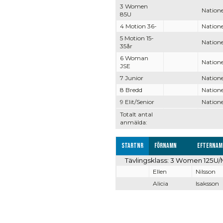
3 Women
Natione
85U
4 Motion 36-
Natione
5 Motion 15-
Natione
35år
6 Woman
Natione
JSE
7 Junior
Natione
8 Bredd
Natione
9 Elit/Senior
Natione
Totalt antal
anmälda:
Startnr
Förnamn
Efternam
Tävlingsklass: 3 Women 125U
Ellen
Nilsson
Alicia
Isaksson