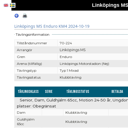
Linköpings MS
Linköpings MS Enduro KM4 2024-10-19
Tävlingsinformation
Tillståndsnummer
70-224
Arrangör
Linköpings MS
Gren
Enduro
Arena (tillfällig)
Linköpings Motorstadion (Nej)
Tävlingstyp
Typ 1 Mixad
Tävlingsstatus
Klubbtävling
Tävlingsklass
Serie
Tävlingsstatus
Betalda
Senior, Dam, Guldhjälm 65cc, Motion 24-50 år, Ungdo
platser: Obegränsat
Dam
Klubbtävling
Guldhjälm
Klubbtävling
65cc