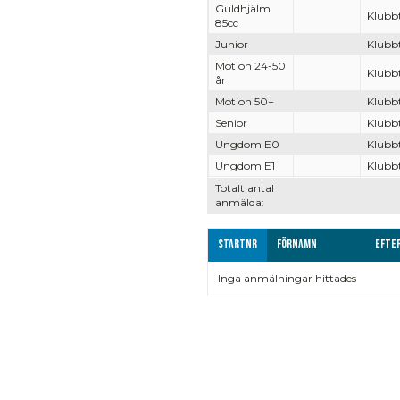
Guldhjälm
Klubb
85cc
Junior
Klubb
Motion 24-50
Klubb
år
Motion 50+
Klubb
Senior
Klubb
Ungdom E0
Klubb
Ungdom E1
Klubb
Totalt antal
anmälda:
Startnr
Förnamn
Efte
Inga anmälningar hittades