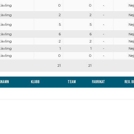
tävling
0
0
-
Nej
tävling
2
2
-
Nej
tävling
5
5
-
Nej
tävling
6
6
-
Nej
tävling
2
2
-
Nej
tävling
1
1
-
Nej
tävling
0
0
-
Nej
21
21
rnamn
Klubb
Team
Fabrikat
Reg. 