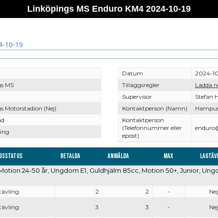
Linköpings MS Enduro KM4 2024-10-19
4-10-19
Datum
2024-10
gs MS
Tilläggsregler
Ladda n
Supervisor
Stefan 
s Motorstadion (Nej)
Kontaktperson (Namn)
Hampus
ad
Kontaktperson
(Telefonnummer eller
enduro
ing
epost)
ngsstatus
Betalda
Anmälda
Max
Lagtäv
Motion 24-50 år, Ungdom E1, Guldhjälm 85cc, Motion 50+, Junior, Ungd
tävling
2
2
-
Nej
tävling
3
3
-
Nej