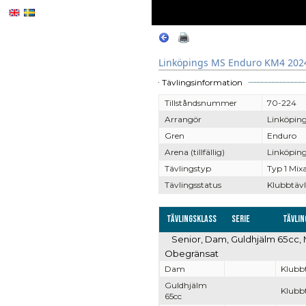
Linköpings MS Enduro KM4 202
Tävlingsinformation
Tillståndsnummer
70-224
Arrangör
Linköpin
Gren
Enduro
Arena (tillfällig)
Linköping
Tävlingstyp
Typ 1 Mix
Tävlingsstatus
Klubbtävl
Tävlingsklass
Serie
Tävli
Senior, Dam, Guldhjälm 65cc, 
Obegränsat
Dam
Klubb
Guldhjälm
Klubb
65cc