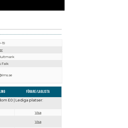
-19
er
Hultmark
 Falk
@lms.se
ling
Förare/Laglista
om E0 | Lediga platser:
Visa
Visa