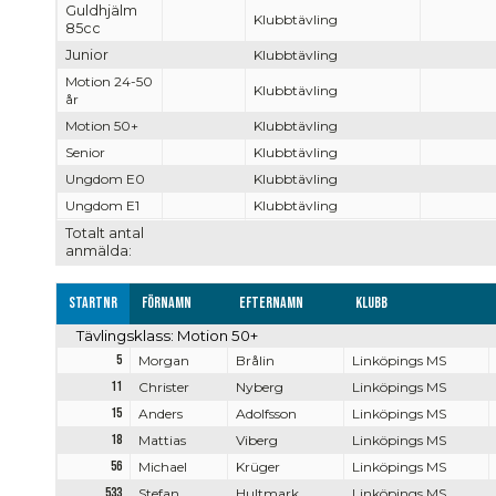
Guldhjälm
Klubbtävling
85cc
Junior
Klubbtävling
Motion 24-50
Klubbtävling
år
Motion 50+
Klubbtävling
Senior
Klubbtävling
Ungdom E0
Klubbtävling
Ungdom E1
Klubbtävling
Totalt antal
anmälda:
Startnr
Förnamn
Efternamn
Klubb
Tävlingsklass: Motion 50+
5
Morgan
Brålin
Linköpings MS
11
Christer
Nyberg
Linköpings MS
15
Anders
Adolfsson
Linköpings MS
18
Mattias
Viberg
Linköpings MS
56
Michael
Krüger
Linköpings MS
533
Stefan
Hultmark
Linköpings MS