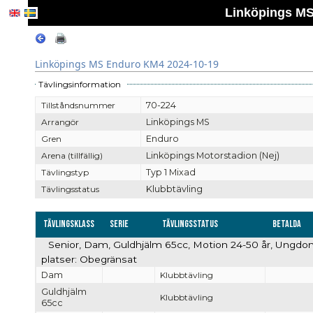
Linköpings MS
Linköpings MS Enduro KM4 2024-10-19
Tävlingsinformation
Tillståndsnummer
70-224
Arrangör
Linköpings MS
Gren
Enduro
Arena (tillfällig)
Linköpings Motorstadion (Nej)
Tävlingstyp
Typ 1 Mixad
Tävlingsstatus
Klubbtävling
Tävlingsklass
Serie
Tävlingsstatus
Betalda
Senior, Dam, Guldhjälm 65cc, Motion 24-50 år, Ungdo
platser: Obegränsat
Dam
Klubbtävling
Guldhjälm
Klubbtävling
65cc