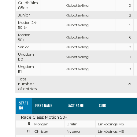
Guldhjälm
Klubbtävling
0
85cc
Junior
Klubbtävling
2
Motion 24-
Klubbtävling
5
50 år
Motion
Klubbtävling
6
50+
Senior
Klubbtävling
2
Ungdom
Klubbtävling
1
E0
Ungdom
Klubbtävling
0
E1
Total
number
21
of entries:
Start
First name
Last name
Club
no
Race Class: Motion 50+
5
Morgan
Brålin
Linköpings MS
11
Christer
Nyberg
Linköpings MS