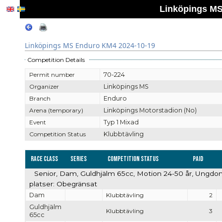
Linköpings MS
Linköpings MS Enduro KM4 2024-10-19
Competition Details
Permit number
70-224
Organizer
Linköpings MS
Branch
Enduro
Arena (temporary)
Linköpings Motorstadion (No)
Event
Typ 1 Mixad
Competition Status
Klubbtävling
Race Class
Series
Competition Status
Paid
Senior, Dam, Guldhjälm 65cc, Motion 24-50 år, Ungdo
platser: Obegränsat
Dam
Klubbtävling
2
Guldhjälm
Klubbtävling
3
65cc