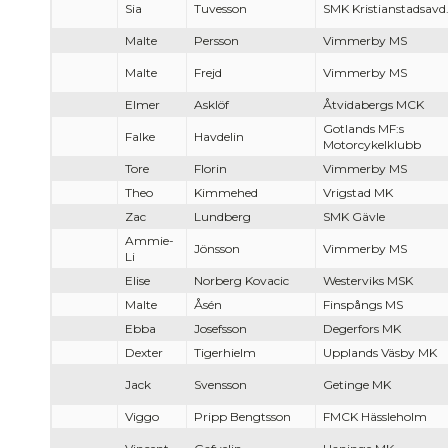
Sia
Tuvesson
SMK Kristianstadsavd
Malte
Persson
Vimmerby MS
Malte
Frejd
Vimmerby MS
Elmer
Asklöf
Åtvidabergs MCK
Gotlands MF:s
Falke
Havdelin
Motorcykelklubb
Tore
Florin
Vimmerby MS
Theo
Kimmehed
Vrigstad MK
Zac
Lundberg
SMK Gävle
Ammie-
Jönsson
Vimmerby MS
Li
Elise
Norberg Kovacic
Westerviks MSK
Malte
Åsén
Finspångs MS
Ebba
Josefsson
Degerfors MK
Dexter
Tigerhielm
Upplands Väsby MK
Jack
Svensson
Getinge MK
Viggo
Pripp Bengtsson
FMCK Hässleholm