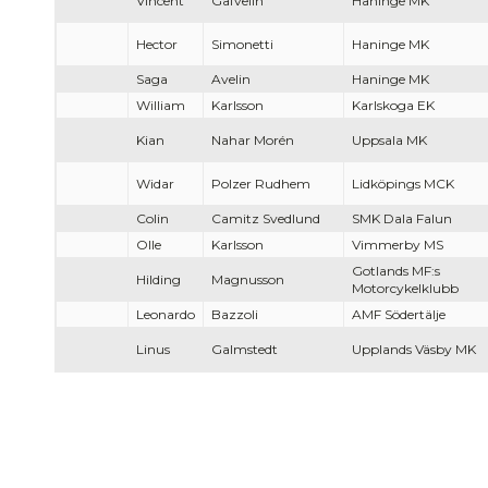
Vincent
Gafvelin
Haninge MK
Hector
Simonetti
Haninge MK
Saga
Avelin
Haninge MK
William
Karlsson
Karlskoga EK
Kian
Nahar Morén
Uppsala MK
Widar
Polzer Rudhem
Lidköpings MCK
Colin
Camitz Svedlund
SMK Dala Falun
Olle
Karlsson
Vimmerby MS
Gotlands MF:s
Hilding
Magnusson
Motorcykelklubb
Leonardo
Bazzoli
AMF Södertälje
Linus
Galmstedt
Upplands Väsby MK