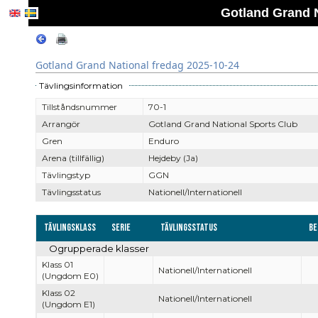
Gotland Grand N
Gotland Grand National fredag 2025-10-24
Tävlingsinformation
Tillståndsnummer
70-1
Arrangör
Gotland Grand National Sports Club
Gren
Enduro
Arena (tillfällig)
Hejdeby (Ja)
Tävlingstyp
GGN
Tävlingsstatus
Nationell/Internationell
Tävlingsklass
Serie
Tävlingsstatus
Be
Ogrupperade klasser
Klass 01
Nationell/Internationell
(Ungdom E0)
Klass 02
Nationell/Internationell
(Ungdom E1)