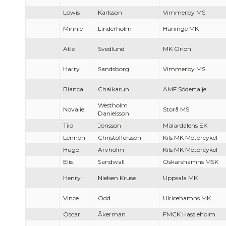
Lowis
Karlsson
Vimmerby MS
Minnie
Linderholm
Haninge MK
Atle
Svedlund
MK Orion
Harry
Sandsborg
Vimmerby MS
Bianca
Chaikarun
AMF Södertälje
Westholm
Novalie
Storå MS
Danielsson
Tilo
Jönsson
Mälardalens EK
Lennon
Christoffersson
Kils MK Motorcykel
Hugo
Arvholm
Kils MK Motorcykel
Elis
Sandwall
Oskarshamns MSK
Henry
Nielsen Kruse
Uppsala MK
Vince
Odd
Ulricehamns MK
Oscar
Åkerman
FMCK Hässleholm