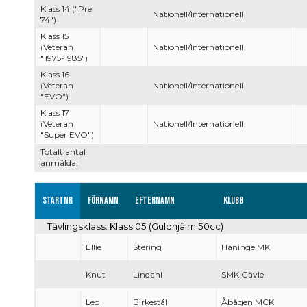
Klass 14 ("Pre
Nationell/Internationell
74")
Klass 15
(Veteran
Nationell/Internationell
"1975-1985")
Klass 16
(Veteran
Nationell/Internationell
"EVO")
Klass 17
(Veteran
Nationell/Internationell
"Super EVO")
Totalt antal
anmälda:
Startnr
Förnamn
Efternamn
Klubb
Tävlingsklass: Klass 05 (Guldhjälm 50cc)
Ellie
Stering
Haninge MK
Knut
Lindahl
SMK Gävle
Leo
Birkestål
Åbågen MCK