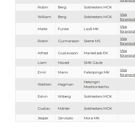
Robin
Berg
Solshesters MCK
Visa
William
Berg
Solshesters MCK
förarprof
Visa
Malte
Funke
Laxå MK
förarprof
Visa
Robin
Gunnarsson
Skene MS
förarprof
Visa
Alfred
Gustavsson
Mariestads EK
förarprof
Liam
Hisved
SMK Gävle
Visa
Emil
Mann
Falköpings MK
förarprof
Helsingin
Waltteri
Hagman
Moottorikerho
Edvin
Wiberg
Solshesters MCK
Gustav
Mähler
Solshesters MCK
Jesper
Järvisalo
Mora MK