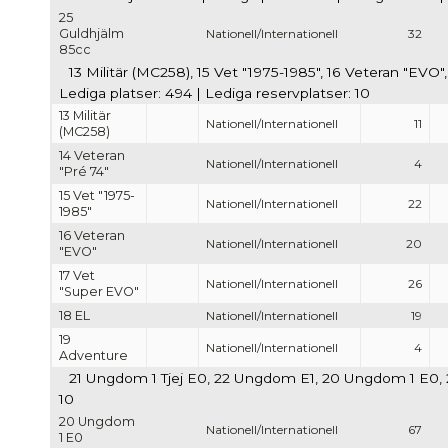
25
Guldhjälm
Nationell/Internationell
32
85cc
13 Militär (MC258), 15 Vet "1975-1985", 16 Veteran "EVO"
Lediga platser: 494 | Lediga reservplatser: 10
13 Militär
Nationell/Internationell
11
(MC258)
14 Veteran
Nationell/Internationell
4
"Pré 74"
15 Vet "1975-
Nationell/Internationell
22
1985"
16 Veteran
Nationell/Internationell
20
"EVO"
17 Vet
Nationell/Internationell
26
"Super EVO"
18 EL
Nationell/Internationell
19
19
Nationell/Internationell
4
Adventure
21 Ungdom 1 Tjej E0, 22 Ungdom E1, 20 Ungdom 1 E0, 23 
10
20 Ungdom
Nationell/Internationell
67
1 E0