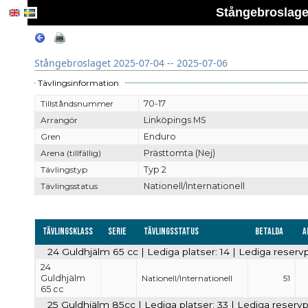
Stångebroslaget
Stångebroslaget 2025-07-04 -- 2025-07-06
Tävlingsinformation
Tillståndsnummer
70-17
Arrangör
Linköpings MS
Gren
Enduro
Arena (tillfällig)
Prästtomta (Nej)
Tävlingstyp
Typ 2
Tävlingsstatus
Nationell/Internationell
Tävlingsklass
Serie
Tävlingsstatus
Betalda
A
24 Guldhjälm 65 cc | Lediga platser: 14 | Lediga reservp
24
Guldhjälm
Nationell/Internationell
51
65 cc
25 Guldhjälm 85cc | Lediga platser: 33 | Lediga reservp