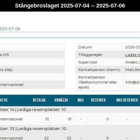
Stångebroslaget 2025-07-04 -- 2025-07-06
2025-07-06
Datum
2025-07
gs MS
Tilläggsregler
Ladda n
Supervisor
Anders 
a (Nej)
Kontaktperson (Namn)
Mats Be
Kontaktperson
(Telefonnummer eller
info@st
Internationell
epost)
tatus
Betalda
Anmälda
Max
Reserver
Max reserver
tser: 14 | Lediga reservplatser: 10
Internationell
51
51
-
0
-
ser: 33 | Lediga reservplatser: 10
Internationell
32
32
-
0
-