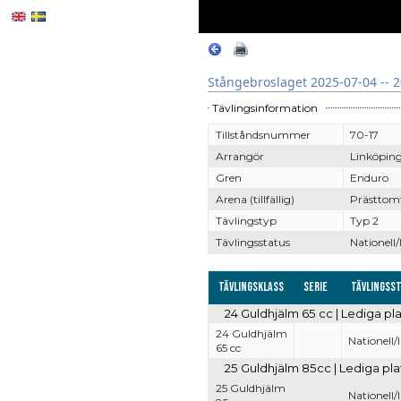
Stångebroslaget 2025-07-04 -- 
Tävlingsinformation
Tillståndsnummer
70-17
Arrangör
Linköpin
Gren
Enduro
Arena (tillfällig)
Prästtomt
Tävlingstyp
Typ 2
Tävlingsstatus
Nationell/
Tävlingsklass
Serie
Tävlingss
24 Guldhjälm 65 cc | Lediga pla
24 Guldhjälm
Nationell/
65 cc
25 Guldhjälm 85cc | Lediga plat
25 Guldhjälm
Nationell/