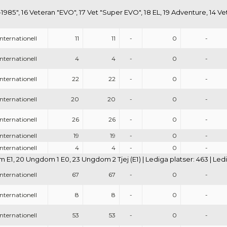
-1985", 16 Veteran "EVO", 17 Vet "Super EVO", 18 EL, 19 Adventure, 14 Ve
Internationell
11
11
-
0
-
Internationell
4
4
-
0
-
Internationell
22
22
-
0
-
Internationell
20
20
-
0
-
Internationell
26
26
-
0
-
Internationell
19
19
-
0
-
Internationell
4
4
-
0
-
 E1, 20 Ungdom 1 E0, 23 Ungdom 2 Tjej (E1) | Lediga platser: 463 | Led
Internationell
67
67
-
0
-
Internationell
8
8
-
0
-
Internationell
53
53
-
0
-