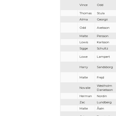
Vince
Odd
Thomas
Stula
Alma
Georgii
Odd
Axelsson
Malte
Persson
Lowis
Karlsson
Sigge
Schultz
Lowe
Lampert
Harry
Sandsborg
Malte
Frejd
Westholm
Novalie
Danielsson
Herman
Nordin
Zac
Lundberg
Malte
Åsén