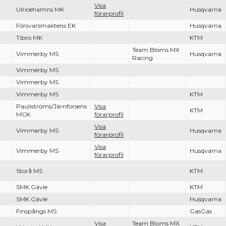
Visa
Ulricehamns MK
Husqvarna
förarprofil
Försvarsmaktens EK
Husqvarna
Tibro MK
KTM
Team Bloms MX
Vimmerby MS
Husqvarna
Racing
Vimmerby MS
Vimmerby MS
Vimmerby MS
KTM
Pauliströms/Järnforsens
Visa
KTM
MCK
förarprofil
Visa
Vimmerby MS
Husqvarna
förarprofil
Visa
Vimmerby MS
Husqvarna
förarprofil
Storå MS
KTM
SMK Gävle
KTM
SMK Gävle
Husqvarna
Finspångs MS
GasGas
Visa
Team Bloms MX