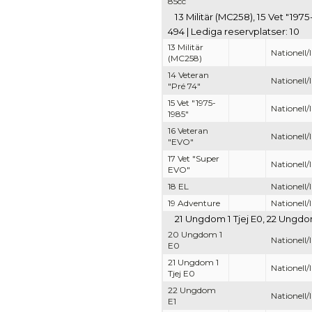
85cc
13 Militär (MC258), 15 Vet "1975
494 | Lediga reservplatser: 10
13 Militär
Nationell/
(MC258)
14 Veteran
Nationell/
"Pré 74"
15 Vet "1975-
Nationell/
1985"
16 Veteran
Nationell/
"EVO"
17 Vet "Super
Nationell/
EVO"
18 EL
Nationell/
19 Adventure
Nationell/
21 Ungdom 1 Tjej E0, 22 Ungdom
20 Ungdom 1
Nationell/
E0
21 Ungdom 1
Nationell/
Tjej E0
22 Ungdom
Nationell/
E1