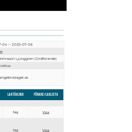
-04 -- 2025-07-06
er
Johnsson Ljunggren (Ordförande)
rzelius
angebroslaget.se
Lagtävling
Förare/Laglista
Nej
Visa
Nej
Visa