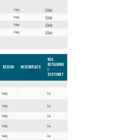
Nej
Visa
Nej
Visa
Nej
Visa
Nej
Visa
Reg.
Betalning
Reserv
Reservplats
i
systemet
Nej
Ja
Nej
Ja
Nej
Ja
Nej
Ja
Nej
Ja