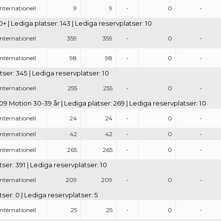
Internationell
9
9
-
0
-
0+ | Lediga platser: 143 | Lediga reservplatser: 10
Internationell
359
359
-
0
-
Internationell
98
98
-
0
-
tser: 345 | Lediga reservplatser: 10
Internationell
255
255
-
0
-
9 Motion 30-39 år | Lediga platser: 269 | Lediga reservplatser: 10
Internationell
24
24
-
0
-
Internationell
42
42
-
0
-
Internationell
265
265
-
0
-
tser: 391 | Lediga reservplatser: 10
Internationell
209
209
-
0
-
ser: 0 | Lediga reservplatser: 5
Internationell
25
25
-
0
-