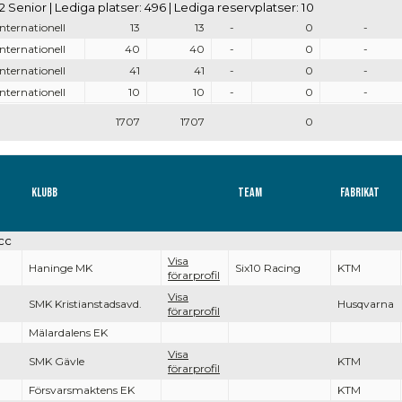
 02 Senior | Lediga platser: 496 | Lediga reservplatser: 10
Internationell
13
13
-
0
-
Internationell
40
40
-
0
-
Internationell
41
41
-
0
-
Internationell
10
10
-
0
-
1707
1707
0
Klubb
Team
Fabrikat
cc
Visa
Haninge MK
Six10 Racing
KTM
förarprofil
Visa
SMK Kristianstadsavd.
Husqvarna
förarprofil
Mälardalens EK
Visa
SMK Gävle
KTM
förarprofil
Försvarsmaktens EK
KTM