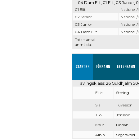
04 Dam Elit, 01 Elit, 03 Junior,
01 Elit
Nationell/
02 Senior
Nationell/
03 Junior
Nationell/
04 Dam Elit
Nationell/
Totalt antal
anmälda:
Startnr
Förnamn
Efternamn
Tävlingsklass: 26 Guldhjälm 50
Ellie
Stering
Sia
Tuvesson
Tilo
Jönsson
Knut
Lindahl
Albin
Segersköld