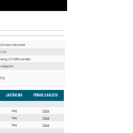
l/Internationell
3-01
iberg (Ordförande)
rnebjörk
112
Lagtävling
Förare/Laglista
Nej
Visa
Nej
Visa
Nej
Visa