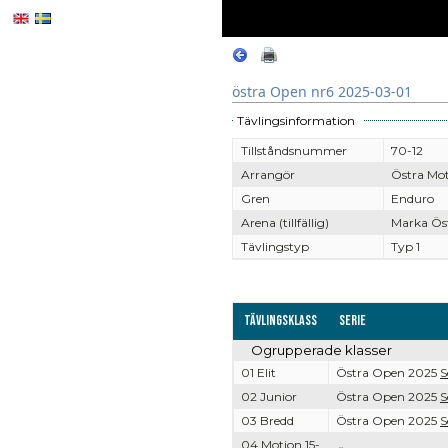
östra Open nr6 2025-03-01
Tävlingsinformation
Tillståndsnummer
70-12
Arrangör
Östra Mo
Gren
Enduro
Arena (tillfällig)
Marka Ös
Tävlingstyp
Typ 1
Tävlingsklass
Serie
Ogrupperade klasser
01 Elit
Östra Open 2025
S
02 Junior
Östra Open 2025
S
03 Bredd
Östra Open 2025
S
04 Motion 15-