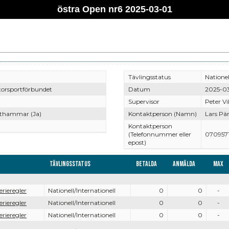
östra Open nr6 2025-03-01
Tävlingsstatus
Nationel
torsportförbundet
Datum
2025-0
Supervisor
Peter V
thammar (Ja)
Kontaktperson (Namn)
Lars Pä
Kontaktperson
(Telefonnummer eller
0709571
epost)
Tävlingsstatus
Betalda
Anmälda
Max
erieregler
Nationell/Internationell
0
0
-
erieregler
Nationell/Internationell
0
0
-
erieregler
Nationell/Internationell
0
0
-