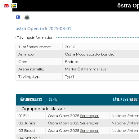
östra O
östra Open nr6 2025-03-01
Tävlingsinformation
Tillståndsnummer
70-12
Arrangör
Östra Motorsportförbundet
Gren
Enduro
Arena (tillfällig)
Marka Östhammar (Ja)
Tävlingstyp
Typ 1
Tävlingsklass
Serie
Tävlingsstatus
Ogrupperade klasser
01 Elit
Östra Open 2025
Serieregler
Nationell/Intern
02 Junior
Östra Open 2025
Serieregler
Nationell/Intern
03 Bredd
Östra Open 2025
Serieregler
Nationell/Intern
04 Motion 15-