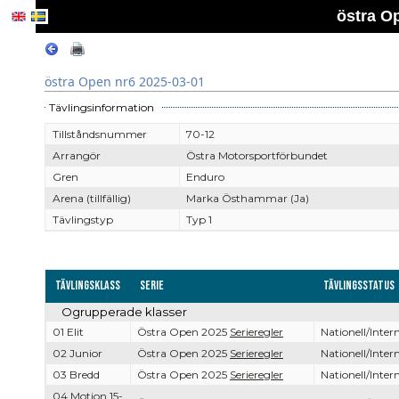
östra O
östra Open nr6 2025-03-01
Tävlingsinformation
Tillståndsnummer
70-12
Arrangör
Östra Motorsportförbundet
Gren
Enduro
Arena (tillfällig)
Marka Östhammar (Ja)
Tävlingstyp
Typ 1
Tävlingsklass
Serie
Tävlingsstatus
Ogrupperade klasser
01 Elit
Östra Open 2025
Serieregler
Nationell/Intern
02 Junior
Östra Open 2025
Serieregler
Nationell/Intern
03 Bredd
Östra Open 2025
Serieregler
Nationell/Intern
04 Motion 15-