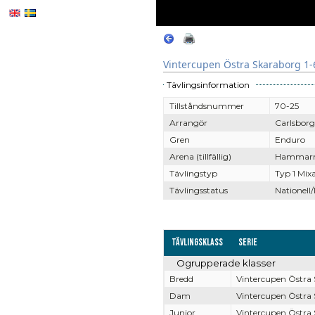
Vintercupen Östra Skaraborg 1-
Tävlingsinformation
Tillståndsnummer
70-25
Arrangör
Carlsbor
Gren
Enduro
Arena (tillfällig)
Hammarnä
Tävlingstyp
Typ 1 Mix
Tävlingsstatus
Nationell/
Tävlingsklass
Serie
Ogrupperade klasser
Bredd
Vintercupen Östra
Dam
Vintercupen Östra
Junior
Vintercupen Östra