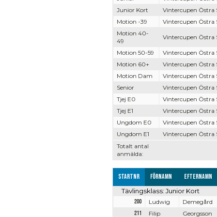
Junior Kort
Vintercupen Östra
Motion -39
Vintercupen Östra
Motion 40-
Vintercupen Östra
49
Motion 50-59
Vintercupen Östra
Motion 60+
Vintercupen Östra
Motion Dam
Vintercupen Östra
Senior
Vintercupen Östra
Tjej E0
Vintercupen Östra
Tjej E1
Vintercupen Östra
Ungdom E0
Vintercupen Östra
Ungdom E1
Vintercupen Östra
Totalt antal
anmälda:
Startnr
Förnamn
Efternamn
Tävlingsklass: Junior Kort
200
Ludwig
Demegård
211
Filip
Georgsson