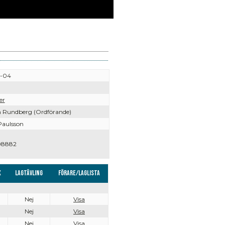
1-04
er
 Rundberg (Ordförande)
aulsson
08882
x
Lagtävling
Förare/Laglista
Nej
Visa
Nej
Visa
Nej
Visa