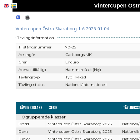
Vintercupen Östr
Vintercupen Östra Skaraborg 1-6 2025-01-04
Tävlingsinformation
Tillståndsnummer
70-25
Arrangör
Carlsborgs MK
Gren
Enduro
Arena (tillfällig)
Hammarnäset (Nej)
Tävlingstyp
Typ 1 Mixad
Tävlingsstatus
Nationell/Internationell
Tävlingsklass
Serie
Tävlingss
Ogrupperade klasser
Bredd
Vintercupen Östra Skaraborg 2025
Nationell/
Dam
Vintercupen Östra Skaraborg 2025
Nationell/
Junior
Vintercupen Östra Skaraborg 2025
Nationell/