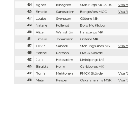
454
Agnes
Kindgren
SMK Eksjö MC & US
Visa f
455
Emelie
Sandström
Bengtsfors MCC
Visa f
457
Louise
Svensson
Götene MK
464
Natalie
Kollerod
Borg Mc Klubb
470
Alice
Wahlström
Hallsbergs MK
471
Emelie
Johansson
Götene MK
477
Olivia
Sandell
Stenungsunds MS
Visa f
480
Helene
Persson
FMCK Skövde
482
Julia
Hettström
Linköpings MS
485
Birgitta
Holm
Carlsborgs MK
492
Ronja
Mehtonen
FMCK Skövde
Visa f
498
Maja
Reyper
Oskarshamns MSK
Visa f