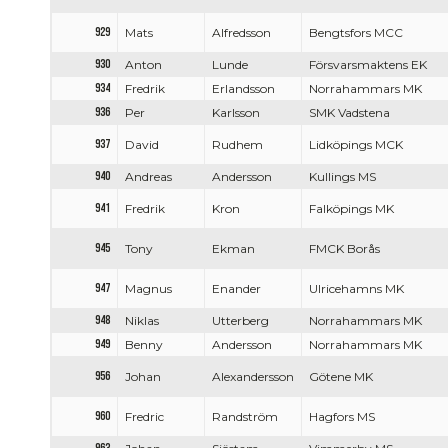
929
Mats
Alfredsson
Bengtsfors MCC
930
Anton
Lunde
Försvarsmaktens EK
934
Fredrik
Erlandsson
Norrahammars MK
936
Per
Karlsson
SMK Vadstena
937
David
Rudhem
Lidköpings MCK
940
Andreas
Andersson
Kullings MS
941
Fredrik
Kron
Falköpings MK
945
Tony
Ekman
FMCK Borås
947
Magnus
Enander
Ulricehamns MK
948
Niklas
Utterberg
Norrahammars MK
949
Benny
Andersson
Norrahammars MK
956
Johan
Alexandersson
Götene MK
960
Fredric
Randström
Hagfors MS