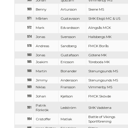
963
Johan
Sjöstam
Vimmerby MS
969
Benny
Artursson
Skene MS
971
Mårten
Gustavsson
SMK Eksjö MC & US
972
Mark
Edvardsson
Alingsås MCK
974
Jonas
Svensson
Hallsbergs MK
978
Andreas
Sandberg
FMCK Borås
980
Jonas
Gustafsson
Götene MK
985
Joakim
Ericsson
Töreboda MK
986
Martin
Bonander
Stenungsunds MS
988
Jimmy
Andersson
Stenungsunds MS
989
Niklas
Fransson
Vimmerby MS
990
Johan
Kjellson
FMCK Skövde
Patrik
991
Ledström
SMK Vadstena
Förkrök
Battle of Vikings
994
Cristoffer
Matlak
Sportförening