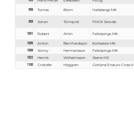
995
Hans-Petter
Eikedalen
Flittig
998
Tomas
Blom
Hallsbergs MK
999
Johan
Törnqvist
FMCK Skövde
1001
Robert
Ahlin
Falköpings MK
1006
Anton
Bernhardsson
Kortedala MK
1008
Sonny
Hermansson
Falköpings MK
1022
Henrik
Wilhelmsson
Skene MS
1100
Cristofer
Höggren
Gotland Enduro Cross 