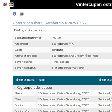
Vintercupen östr
Vintercupen östra Skaraborg 5-6 2025-02-22
Tävlingsinformation
Tillståndsnummer
70-29
Arrangör
Falköpings MK
Gren
Enduro
Arena (tillfällig)
Falköpings Enduroområde (Nej)
Tävlingstyp
Typ 1 Mixad
Tävlingsstatus
Nationell/Internationell
Tävlingsklass
Serie
Tävlingss
Ogrupperade klasser
Bredd
Vintercupen Östra Skaraborg 2025
Nationell/
Dam
Vintercupen Östra Skaraborg 2025
Nationell/
Junior
Vintercupen Östra Skaraborg 2025
Nationell/
Junior Kort
Vintercupen Östra Skaraborg 2025
Nationell/