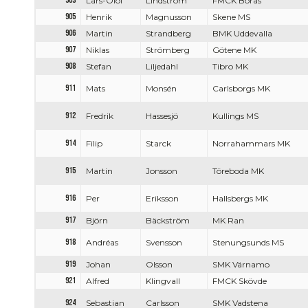
903
Lars-Olof
Lindström
FMCK Borås
905
Henrik
Magnusson
Skene MS
906
Martin
Strandberg
BMK Uddevalla
907
Niklas
Strömberg
Götene MK
908
Stefan
Liljedahl
Tibro MK
911
Mats
Monsén
Carlsborgs MK
912
Fredrik
Hassesjö
Kullings MS
914
Filip
Starck
Norrahammars MK
915
Martin
Jonsson
Töreboda MK
916
Per
Eriksson
Hallsbergs MK
917
Björn
Bäckström
MK Ran
918
Andréas
Svensson
Stenungsunds MS
919
Johan
Olsson
SMK Värnamo
921
Alfred
Klingvall
FMCK Skövde
924
Sebastian
Carlsson
SMK Vadstena