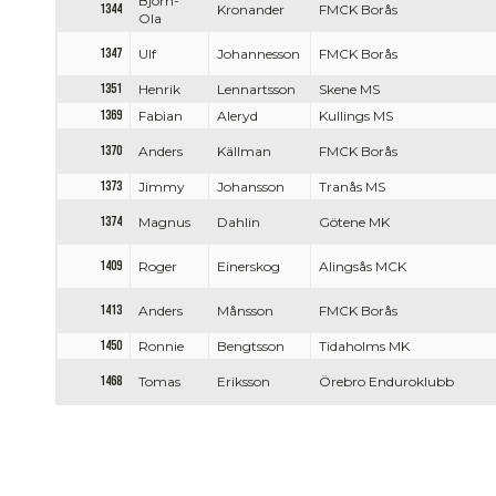
Björn-
1344
Kronander
FMCK Borås
Ola
1347
Ulf
Johannesson
FMCK Borås
1351
Henrik
Lennartsson
Skene MS
1369
Fabian
Aleryd
Kullings MS
1370
Anders
Källman
FMCK Borås
1373
Jimmy
Johansson
Tranås MS
1374
Magnus
Dahlin
Götene MK
1409
Roger
Einerskog
Alingsås MCK
1413
Anders
Månsson
FMCK Borås
1450
Ronnie
Bengtsson
Tidaholms MK
1468
Tomas
Eriksson
Örebro Enduroklubb