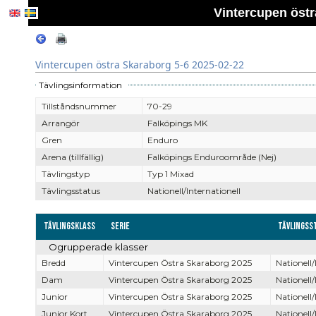
Vintercupen östr
Vintercupen östra Skaraborg 5-6 2025-02-22
Tävlingsinformation
Tillståndsnummer
70-29
Arrangör
Falköpings MK
Gren
Enduro
Arena (tillfällig)
Falköpings Enduroområde (Nej)
Tävlingstyp
Typ 1 Mixad
Tävlingsstatus
Nationell/Internationell
Tävlingsklass
Serie
Tävlingss
Ogrupperade klasser
Bredd
Vintercupen Östra Skaraborg 2025
Nationell/
Dam
Vintercupen Östra Skaraborg 2025
Nationell/
Junior
Vintercupen Östra Skaraborg 2025
Nationell/
Junior Kort
Vintercupen Östra Skaraborg 2025
Nationell/