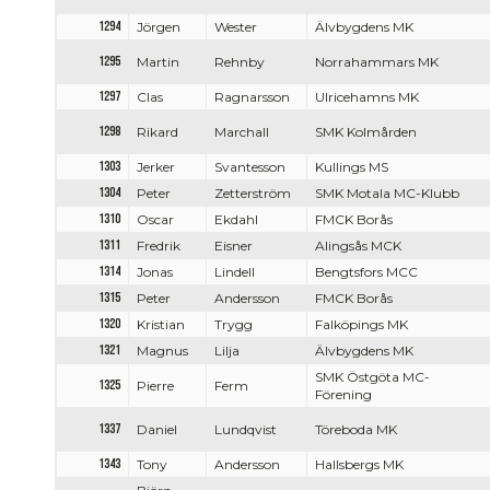
1294
Jörgen
Wester
Älvbygdens MK
1295
Martin
Rehnby
Norrahammars MK
1297
Clas
Ragnarsson
Ulricehamns MK
1298
Rikard
Marchall
SMK Kolmården
1303
Jerker
Svantesson
Kullings MS
1304
Peter
Zetterström
SMK Motala MC-Klubb
1310
Oscar
Ekdahl
FMCK Borås
1311
Fredrik
Eisner
Alingsås MCK
1314
Jonas
Lindell
Bengtsfors MCC
1315
Peter
Andersson
FMCK Borås
1320
Kristian
Trygg
Falköpings MK
1321
Magnus
Lilja
Älvbygdens MK
SMK Östgöta MC-
1325
Pierre
Ferm
Förening
1337
Daniel
Lundqvist
Töreboda MK
1343
Tony
Andersson
Hallsbergs MK