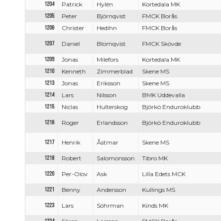
1204
Patrick
Hylén
Kortedala MK
1205
Peter
Björnqvist
FMCK Borås
1206
Christer
Hedihn
FMCK Borås
1207
Daniel
Blomqvist
FMCK Skövde
1209
Jonas
Milefors
Kortedala MK
1210
Kenneth
Zimmerblad
Skene MS
1213
Jonas
Eriksson
Skene MS
1214
Lars
Nilsson
BMK Uddevalla
1215
Niclas
Hulterskog
Björkö Enduroklubb
1216
Roger
Erlandsson
Björkö Enduroklubb
1217
Henrik
Åstmar
Skene MS
1218
Robert
Salomonsson
Tibro MK
1220
Per-Olov
Ask
Lilla Edets MCK
1221
Benny
Andersson
Kullings MS
1223
Lars
Söhrman
Kinds MK