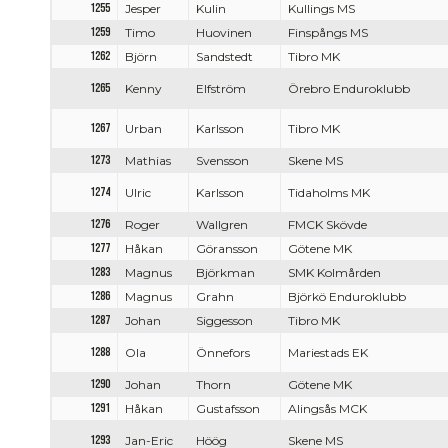
1255
Jesper
Kulin
Kullings MS
1259
Timo
Huovinen
Finspångs MS
1262
Björn
Sandstedt
Tibro MK
1265
Kenny
Elfström
Örebro Enduroklubb
1267
Urban
Karlsson
Tibro MK
1273
Mathias
Svensson
Skene MS
1274
Ulric
Karlsson
Tidaholms MK
1276
Roger
Wallgren
FMCK Skövde
1277
Håkan
Göransson
Götene MK
1283
Magnus
Björkman
SMK Kolmården
1286
Magnus
Grahn
Björkö Enduroklubb
1287
Johan
Siggesson
Tibro MK
1288
Ola
Önnefors
Mariestads EK
1290
Johan
Thorn
Götene MK
1291
Håkan
Gustafsson
Alingsås MCK
1293
Jan-Eric
Höög
Skene MS