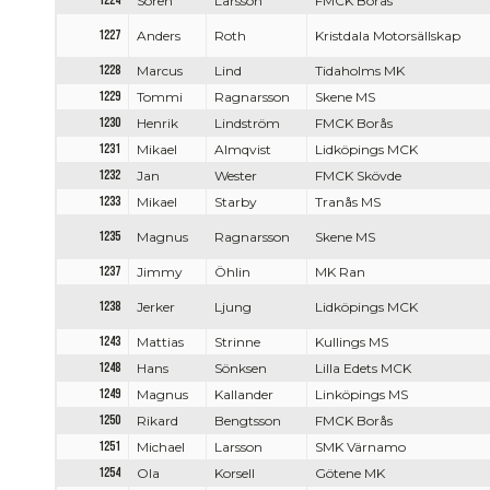
1224
Sören
Larsson
FMCK Borås
1227
Anders
Roth
Kristdala Motorsällskap
1228
Marcus
Lind
Tidaholms MK
1229
Tommi
Ragnarsson
Skene MS
1230
Henrik
Lindström
FMCK Borås
1231
Mikael
Almqvist
Lidköpings MCK
1232
Jan
Wester
FMCK Skövde
1233
Mikael
Starby
Tranås MS
1235
Magnus
Ragnarsson
Skene MS
1237
Jimmy
Öhlin
MK Ran
1238
Jerker
Ljung
Lidköpings MCK
1243
Mattias
Strinne
Kullings MS
1248
Hans
Sönksen
Lilla Edets MCK
1249
Magnus
Kallander
Linköpings MS
1250
Rikard
Bengtsson
FMCK Borås
1251
Michael
Larsson
SMK Värnamo
1254
Ola
Korsell
Götene MK