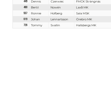
449
Dennis
Czerwiec
FMCK Strängnäs
480
Bertil
Nowén
Laxå MK
557
Ronnie
Hofberg
Sala MSK
619
Johan
Lennartsson
Örebro MK
726
Tommy
Svallin
Hallsbergs MK