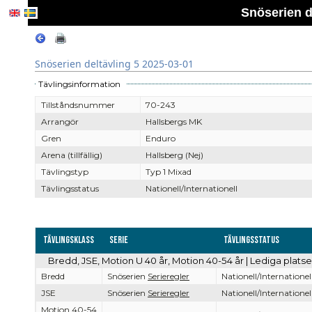
Snöserien d
Snöserien deltävling 5 2025-03-01
Tävlingsinformation
Tillståndsnummer
70-243
Arrangör
Hallsbergs MK
Gren
Enduro
Arena (tillfällig)
Hallsberg (Nej)
Tävlingstyp
Typ 1 Mixad
Tävlingsstatus
Nationell/Internationell
Tävlingsklass
Serie
Tävlingsstatus
Bredd, JSE, Motion U 40 år, Motion 40-54 år | Lediga plats
Bredd
Snöserien
Serieregler
Nationell/Internationel
JSE
Snöserien
Serieregler
Nationell/Internationel
Motion 40-54