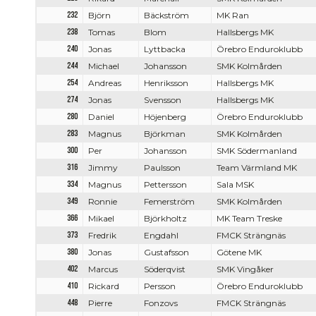
232
Björn
Bäckström
MK Ran
238
Tomas
Blom
Hallsbergs MK
240
Jonas
Lyttbacka
Örebro Enduroklubb
244
Michael
Johansson
SMK Kolmården
254
Andreas
Henriksson
Hallsbergs MK
274
Jonas
Svensson
Hallsbergs MK
280
Daniel
Höjenberg
Örebro Enduroklubb
283
Magnus
Björkman
SMK Kolmården
300
Per
Johansson
SMK Södermanland
316
Jimmy
Paulsson
Team Värmland MK
334
Magnus
Pettersson
Sala MSK
349
Ronnie
Femerström
SMK Kolmården
366
Mikael
Björkholtz
MK Team Treske
373
Fredrik
Engdahl
FMCK Strängnäs
380
Jonas
Gustafsson
Götene MK
402
Marcus
Söderqvist
SMK Vingåker
410
Rickard
Persson
Örebro Enduroklubb
448
Pierre
Fonzovs
FMCK Strängnäs