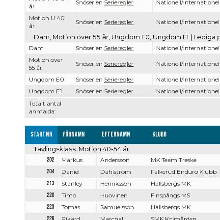
Snöserien
Serieregler
Nationell/Internationel
år
Motion U 40
Snöserien
Serieregler
Nationell/Internationel
år
Dam, Motion över 55 år, Ungdom E0, Ungdom E1 | Lediga 
Dam
Snöserien
Serieregler
Nationell/Internationel
Motion över
Snöserien
Serieregler
Nationell/Internationel
55 år
Ungdom E0
Snöserien
Serieregler
Nationell/Internationel
Ungdom E1
Snöserien
Serieregler
Nationell/Internationel
Totalt antal
anmälda:
Startnr
Förnamn
Efternamn
Klubb
Tävlingsklass: Motion 40-54 år
202
Markus
Andersson
MK Team Treske
204
Daniel
Dahlström
Falkerud Enduro Klubb
213
Stanley
Henriksson
Hallsbergs MK
220
Timo
Huovinen
Finspångs MS
223
Tomas
Samuelsson
Hallsbergs MK
228
Rikard
Marchall
SMK Kolmården