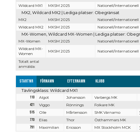
Wildcard MX1
MXSM 2025
Nationell/Internationell
MX2, Wildcard MX2 | Lediga platser: Obegränsat
MX2
MXSM 2025
Nationell/Internationell
Wildcard MX2
MXSM 2025
Nationell/Internationell
MX-Women, Wildcard MX-Women | Lediga platser: Obegr
MX-Women
MXSM 2025
Nationell/Internationell
Wildcard MX-
MXSM 2025
Nationell/Internationell
Women
Totalt antal
anmälda:
Startnr
Förnamn
Efternamn
Klubb
Tävlingsklass: Wildcard MX1
110
Algot
Johansson
Varbergs MK
421
Viggo
Rönnings
Folkare MK
515
Olle
Mårtensson
SMK Värnamo
770
Elias
Thor
Östhammars MK
791
Maximilian
Ericsson
MX Stockholm MCK