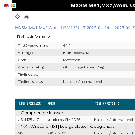
MXSM MX1,MX2,Wom, USM
MXSM MX1,MX2,Wom, USM125U17 2025-04-26 -- 2025-04-2
Tävlingsinformation
Tillståndsnummer
64-1
Arrangör
BMK Uddevalla
Gren
Motocross
Arena (tillfällig)
Glimminge banan (Nej)
Tävlingstyp
Tävlingsstatus
Nationell/Internationell
Tävlingsklass
Serie
Tävlingsstatus
Ogrupperade klasser
USM 125 U17
Ungdoms-SM 2025
Nationell/Internationell
MX1, Wildcard MX1 | Lediga platser: Obegränsat
MX1
MXSM 2025
Nationell/Internationell