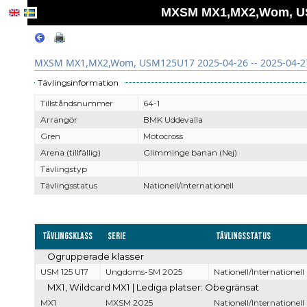
MXSM MX1,MX2,Wom, USM
MXSM MX1,MX2,Wom, USM125U17 2025-04-26 -- 2025-04-2
Tävlingsinformation
Tillståndsnummer
64-1
Arrangör
BMK Uddevalla
Gren
Motocross
Arena (tillfällig)
Glimminge banan (Nej)
Tävlingstyp
Tävlingsstatus
Nationell/Internationell
Tävlingsklass
Serie
Tävlingsstatus
Ogrupperade klasser
USM 125 U17
Ungdoms-SM 2025
Nationell/Internationell
MX1, Wildcard MX1 | Lediga platser: Obegränsat
MX1
MXSM 2025
Nationell/Internationell