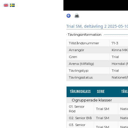
Trial SM, deltävling 2 2025-05-1
Tävlingsinformation
Tillståndsnummer
71-3
Arrangör
Kinna MK
Gren
Trial
Arena (tillfällig)
Horndal (
Tävlingstyp
Trial
Tävlingsstatus
Nationell/
Tävlingsklass
Serie
Tävl
Ogrupperade klasser
01. Senior
Trial SM
Nati
Röd
02. Senior Blå
Trial SM
Nati
03. Senior
Trial SM
Nati