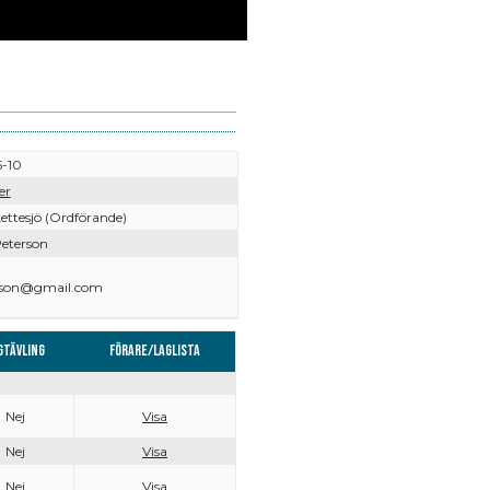
-10
er
ettesjö (Ordförande)
Peterson
pson@gmail.com
gtävling
Förare/Laglista
Nej
Visa
Nej
Visa
Nej
Visa