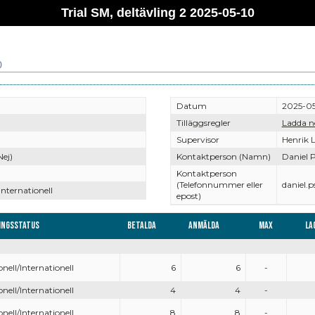
Trial SM, deltävling 2 2025-05-10
0
Datum
2025-05
Tilläggsregler
Ladda n
Supervisor
Henrik L
Nej)
Kontaktperson (Namn)
Daniel 
Kontaktperson
(Telefonnummer eller
daniel.
Internationell
epost)
ingsstatus
Betalda
Anmälda
Max
La
onell/Internationell
6
6
-
onell/Internationell
4
4
-
onell/Internationell
8
8
-