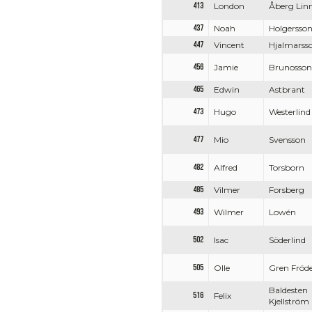
413
London
Åberg Lin
437
Noah
Holgersso
447
Vincent
Hjalmarss
456
Jamie
Brunosson
465
Edwin
Astbrant
473
Hugo
Westerlind
477
Mio
Svensson
482
Alfred
Torsborn
485
Vilmer
Forsberg
493
Wilmer
Lowén
502
Isac
Söderlind
505
Olle
Gren Fröd
Baldesten
516
Felix
Kjellström