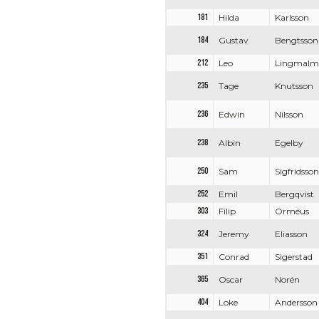
181
Hilda
Karlsson
184
Gustav
Bengtsson
212
Leo
Lingmalm
235
Tage
Knutsson
236
Edwin
Nilsson
238
Albin
Egelby
250
Sam
Sigfridsson
252
Emil
Bergqvist
303
Filip
Orméus
324
Jeremy
Eliasson
351
Conrad
Sigerstad
365
Oscar
Norén
404
Loke
Andersson