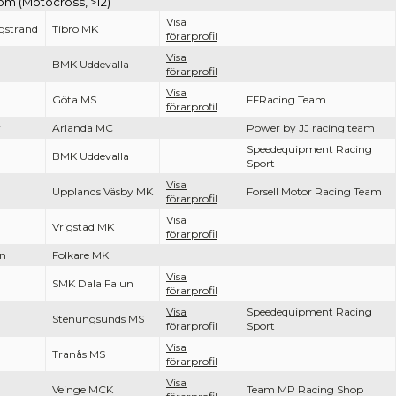
dom (Motocross, >12)
Visa
gstrand
Tibro MK
förarprofil
Visa
BMK Uddevalla
förarprofil
Visa
Göta MS
FFRacing Team
förarprofil
r
Arlanda MC
Power by JJ racing team
Speedequipment Racing
BMK Uddevalla
Sport
Visa
Upplands Väsby MK
Forsell Motor Racing Team
förarprofil
Visa
Vrigstad MK
förarprofil
on
Folkare MK
Visa
SMK Dala Falun
förarprofil
Visa
Speedequipment Racing
Stenungsunds MS
förarprofil
Sport
Visa
Tranås MS
förarprofil
Visa
Veinge MCK
Team MP Racing Shop