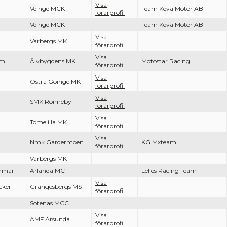
Visa
Veinge MCK
Team Keva Motor AB
förarprofil
Veinge MCK
Team Keva Motor AB
Visa
Varbergs MK
förarprofil
Visa
öm
Älvbygdens MK
Motostar Racing
förarprofil
Visa
Östra Göinge MK
förarprofil
Visa
n
SMK Ronneby
förarprofil
Visa
Tomelilla MK
förarprofil
Visa
Nmk Gardermoen
KG Mxteam
förarprofil
Varbergs MK
mmar
Arlanda MC
Lelles Racing Team
Visa
cker
Grängesbergs MS
förarprofil
Sotenäs MCC
Visa
AMF Årsunda
förarprofil