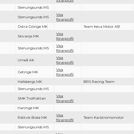
förarprofil
Stenungsunds MS
Visa
Stenungsunds MS
förarprofil
Östra Göinge MK
Team Keva Motor AB
Visa
Skivarps MK
förarprofil
Visa
Stenungsunds MS
förarprofil
Visa
Umeå AK
förarprofil
Visa
Getinge MK
förarprofil
Hallsbergs MK
BRS Racing Team
Stenungsunds MS
Visa
SMK Trollhättan
förarprofil
Haninge MK
Visa
Rättvik Boda MK
Team Karlströmsmotor
förarprofil
Stenungsunds MS