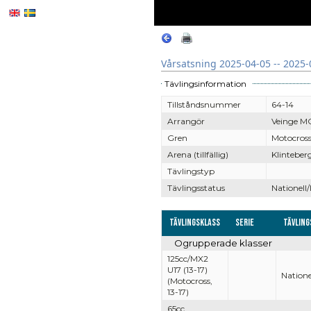
Vårsatsning 2025-04-05 -- 2025-
Tävlingsinformation
Tillståndsnummer
64-14
Arrangör
Veinge M
Gren
Motocros
Arena (tillfällig)
Klinteber
Tävlingstyp
Tävlingsstatus
Nationell/
Tävlingsklass
Serie
Tävling
Ogrupperade klasser
125cc/MX2
U17 (13-17)
Natione
(Motocross,
13-17)
65cc