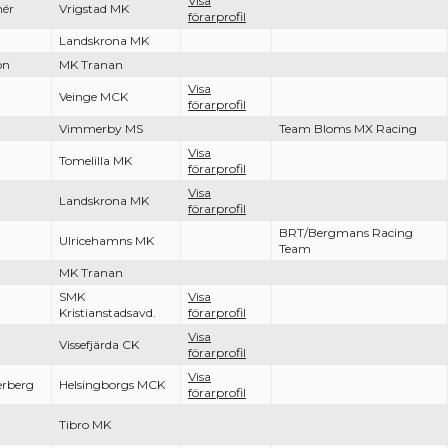
Visa
nér
Vrigstad MK
förarprofil
n
Landskrona MK
on
MK Tranan
Visa
Veinge MCK
förarprofil
Vimmerby MS
Team Bloms MX Racing
Visa
Tomelilla MK
förarprofil
Visa
Landskrona MK
förarprofil
BRT/Bergmans Racing
Ulricehamns MK
Team
MK Tranan
SMK
Visa
Kristianstadsavd.
förarprofil
Visa
Vissefjärda CK
förarprofil
Visa
erberg
Helsingborgs MCK
förarprofil
Tibro MK