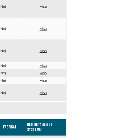
Nej
Visa
Nej
Visa
Nej
Visa
Nej
Visa
Nej
Visa
Nej
Visa
Nej
Visa
Reg. Betalning i
Fabrikat
systemet