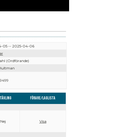
-05 -- 2025-04-06
er
ahl (Ordförande)
Hultman
9499
tävling
Förare/Laglista
Nej
Visa