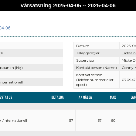
Vårsatsning 2025-04-05 -- 2025-04-06
04-06
Datum
2025-04
CK
Tilläggsregler
Ladda n
s
Supervisor
Micke D
gsbanan (Nej)
Kontaktperson (Namn)
Conny 
Kontaktperson
(Telefonnummer eller
070947
Internationell
epost)
sstatus
Betalda
Anmälda
Max
Lag
ll/Internationell
57
57
60