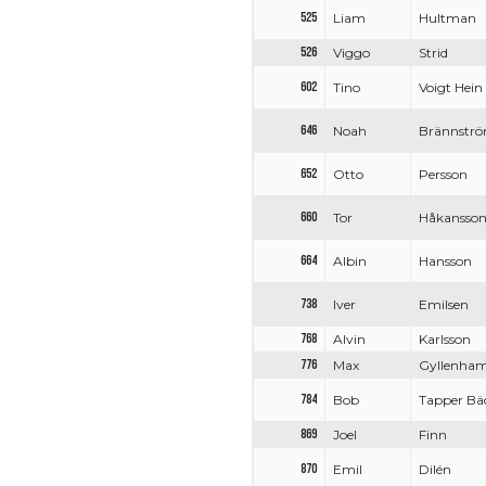
525
Liam
Hultman
526
Viggo
Strid
602
Tino
Voigt Hein
646
Noah
Brännstr
652
Otto
Persson
660
Tor
Håkansso
664
Albin
Hansson
738
Iver
Emilsen
768
Alvin
Karlsson
776
Max
Gyllenha
784
Bob
Tapper Bä
869
Joel
Finn
870
Emil
Dilén