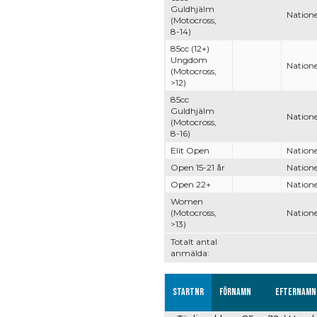
Guldhjälm
Natione
(Motocross,
8-14)
85cc (12+)
Ungdom
Natione
(Motocross,
>12)
85cc
Guldhjälm
Natione
(Motocross,
8-16)
Elit Open
Natione
Open 15-21 år
Natione
Open 22+
Natione
Women
(Motocross,
Natione
>13)
Totalt antal
anmälda:
Startnr
Förnamn
Efternamn