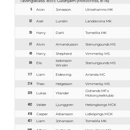
Tävlingsklass: 85cc Guldhjälm (Motocross, 8-16)
5
Aron
Jonasson
Ulricehamns MK
32
Axel
Lundin
Landskrona MK
35
Harry
Dahl
Tomelilla MK
37
Alvin
Amandusson
Stenungsunds MS
49
Harry
Shepherd
Vimmerby MS
Isidorsson
66
Elis
Stenungsunds MS
Wirzén
117
Liam
Eidewing
Arlanda MC
214
Theo
Helgesson
Vimmerby MS
Gotlands MF:s
329
Lukas
Yllander
Motorcykelklubb
402
Valder
Ljunggren
Helsingborgs MCK
418
Casper
Albansson
Lidköpings MCK
421
Liam
Johansson
Tomelilla MK