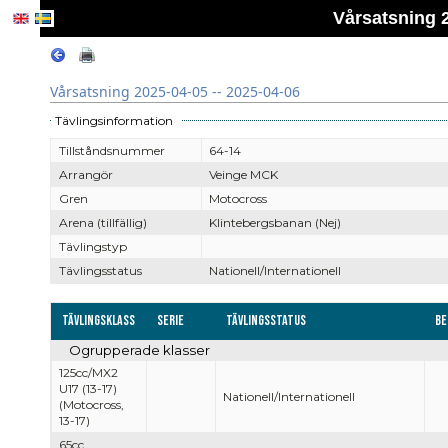
Vårsatsning 2
Vårsatsning 2025-04-05 -- 2025-04-06
Tävlingsinformation
Tillståndsnummer
64-14
Arrangör
Veinge MCK
Gren
Motocross
Arena (tillfällig)
Klintebergsbanan (Nej)
Tävlingstyp
Tävlingsstatus
Nationell/Internationell
Tävlingsklass
Serie
Tävlingsstatus
Be
Ogrupperade klasser
125cc/MX2
U17 (13-17)
Nationell/Internationell
(Motocross,
13-17)
65cc