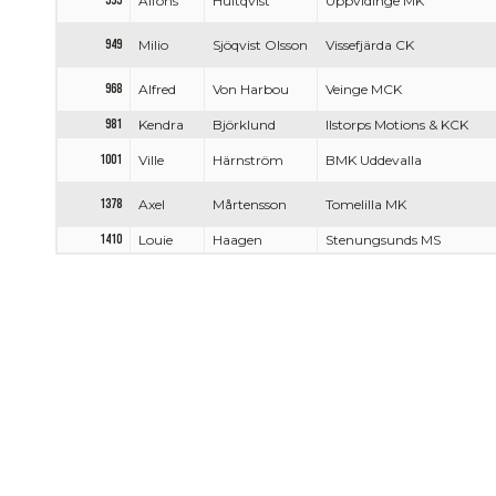
595
Alfons
Hultqvist
Uppvidinge MK
949
Milio
Sjöqvist Olsson
Vissefjärda CK
968
Alfred
Von Harbou
Veinge MCK
981
Kendra
Björklund
Ilstorps Motions & KCK
1001
Ville
Härnström
BMK Uddevalla
1378
Axel
Mårtensson
Tomelilla MK
1410
Louie
Haagen
Stenungsunds MS