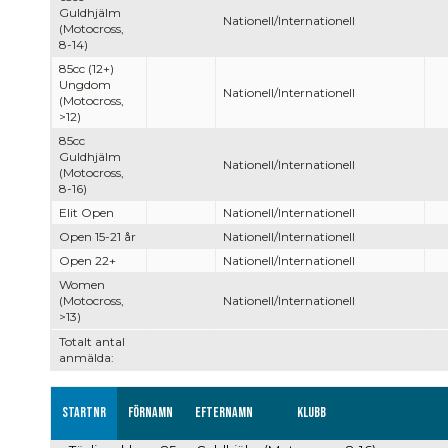
Guldhjälm
Nationell/Internationell
(Motocross,
8-14)
85cc (12+)
Ungdom
Nationell/Internationell
(Motocross,
>12)
85cc
Guldhjälm
Nationell/Internationell
(Motocross,
8-16)
Elit Open
Nationell/Internationell
Open 15-21 år
Nationell/Internationell
Open 22+
Nationell/Internationell
Women
(Motocross,
Nationell/Internationell
>13)
Totalt antal
anmälda:
Startnr
Förnamn
Efternamn
Klubb