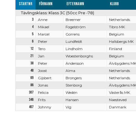
Startnr
Förnamn
Efternamn
Klubb
Tävlingsklass: Klass 3C (50cc Pre -78)
3
Anne
Breemer
Netherlands
4
Mikael
Fogelström
Tibro MK
5
Marcel
Gorrens
Belgium
6
Peter
Lundfeldt
Hallsbergs MK
12
Tero
Lindholm
Finland
21
Jan
Woestenborghs
Belgium
38
Peter
Andersson
Älvbygdens M
48
Joost
Alma
Netherlands
69
Gijsbert
Brongers
Netherlands
86
Jonas
Stenborg
Älvbygdens M
307
Felicia
Wedén
Västerås MK
346
Frits
Hansen
Naesteved
407
Johnny
Vig
Danmark