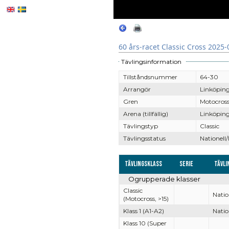
60 års-racet Classic Cross 2025-
Tävlingsinformation
Tillståndsnummer
64-30
Arrangör
Linköpin
Gren
Motocros
Arena (tillfällig)
Linköping
Tävlingstyp
Classic
Tävlingsstatus
Nationell/
Tävlingsklass
Serie
Tävli
Ogrupperade klasser
Classic
Natio
(Motocross, >15)
Klass 1 (A1-A2)
Natio
Klass 10 (Super