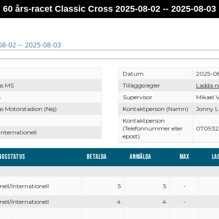
60 års-racet Classic Cross 2025-08-02 -- 2025-08-03
08-02 -- 2025-08-03
Datum
2025-08
gs MS
Tilläggsregler
Ladda n
s
Supervisor
Mikael V
s Motorstadion (Nej)
Kontaktperson (Namn)
Jonny L
Kontaktperson
(Telefonnummer eller
070932
Internationell
epost)
ngsstatus
Betalda
Anmälda
Max
La
nell/Internationell
5
5
-
nell/Internationell
4
4
-