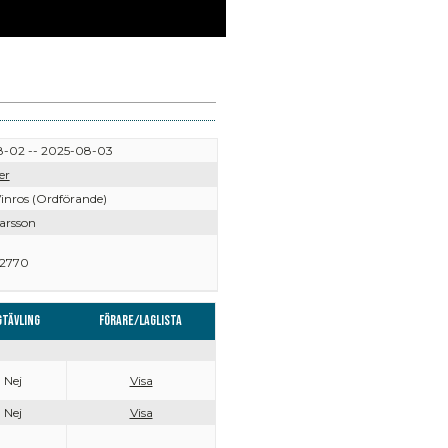
-02 -- 2025-08-03
er
inros (Ordförande)
arsson
2770
gtävling
Förare/Laglista
Nej
Visa
Nej
Visa