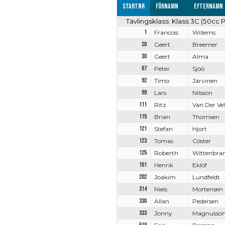
Startnr
Förnamn
Efternamn
Tävlingsklass: Klass 3C (50cc P
1
Francois
Willems
20
Geert
Breemer
30
Geert
Alma
67
Peter
Sjöö
92
Timo
Järvinen
99
Lars
Nilsson
111
Ritz
Van Der Ve
115
Brian
Thomsen
121
Stefan
Hjort
123
Tomas
Cöster
125
Roberth
Wittenbra
151
Henrik
Eklöf
202
Joakim
Lundfeldt
314
Niels
Mortensen
330
Allan
Pedersen
333
Jonny
Magnusso