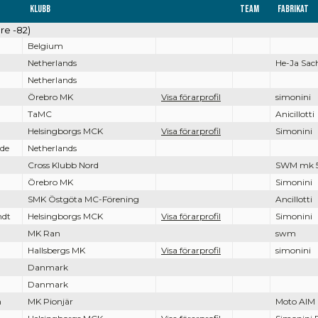
Klubb
Team
Fabrikat
re -82)
Belgium
Netherlands
He-Ja Sac
Netherlands
Örebro MK
Visa förarprofil
simonini
TaMC
Anicillotti
Helsingborgs MCK
Visa förarprofil
Simonini
lde
Netherlands
Cross Klubb Nord
SWM mk 
Örebro MK
Simonini
SMK Östgöta MC-Förening
Ancillotti
ndt
Helsingborgs MCK
Visa förarprofil
Simonini
MK Ran
swm
Hallsbergs MK
Visa förarprofil
simonini
Danmark
Danmark
n
MK Pionjär
Moto AIM