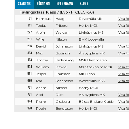
Startnr
Förnamn
Efternamn
Klubb
Tävlingsklass: Klass 7 (Evo - F, CEEC -50)
31
Hampus
Haag
Rävemåla MK
Visa fö
111
Tobias
Friberg
Hörby MCK
Visa fö
227
Albin
Wulcan
Linköpings MS
Visa fö
291
Wille
Nilsson
BMK Uddevalla
296
David
Johansson
Linköpings MS
Visa fö
383
Max
Bodingh
Älvbygdens MK
Visa fö
493
Jimmy
Hedenskog
MSK Hammaren
524
William
Dawid
MX Stockholm MCK
Visa fö
531
Jesper
Fransson
MK Orion
Visa fö
690
Ivar
Johansson
Westerviks MSK
Visa fö
761
Adam
Nilsson
Hörby MCK
771
Axel
Duell
Älvbygdens MK
Visa fö
844
Pierre
Gissberg
Bålsta Enduro Klubb
Visa fö
970
Robin
Bengtsson
Hörby MCK
Visa fö