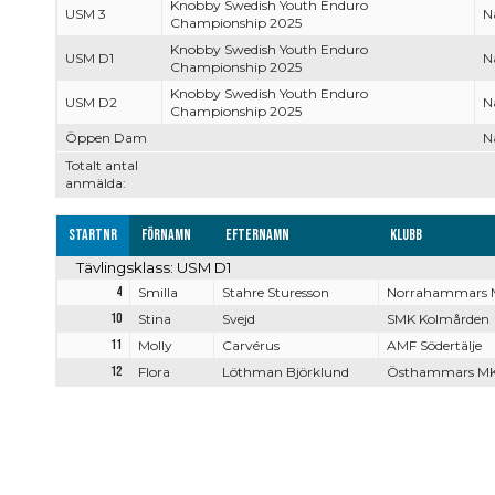
Knobby Swedish Youth Enduro
USM 3
Na
Championship 2025
Knobby Swedish Youth Enduro
USM D1
Na
Championship 2025
Knobby Swedish Youth Enduro
USM D2
Na
Championship 2025
Öppen Dam
Na
Totalt antal
anmälda:
Startnr
Förnamn
Efternamn
Klubb
Tävlingsklass: USM D1
4
Smilla
Stahre Sturesson
Norrahammars 
10
Stina
Svejd
SMK Kolmården
11
Molly
Carvérus
AMF Södertälje
12
Flora
Löthman Björklund
Östhammars M