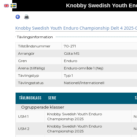
Knobby Swedish Youth End
Knobby Swedish Youth Enduro Championship Delt 4 2025-
Tävlingsinformation
Tillståndsnummer
70-271
Arrangör
Göta MS
Gren
Enduro
Arena (tillfällig)
Enduro-område 1 (Nej)
Tävlingstyp
Typ 1
Tävlingsstatus
Nationell/Internationell
Tävlingsklass
Serie
T
Ogrupperade klasser
Knobby Swedish Youth Enduro
USM 1
Na
Championship 2025
Knobby Swedish Youth Enduro
USM 2
Na
Championship 2025