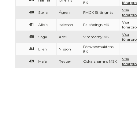
409
Hanna
Gillemyr
EK
förarprof
Visa
410
Stella
Ågren
FMCK Strängnäs
förarprof
Visa
411
Alicia
Isaksson
Falköpings MK
förarprof
Visa
416
Saga
Apell
Vimmerby MS
förarprof
Försvarsmaktens
444
Ellen
Nilsson
EK
Visa
499
Maja
Reyper
Oskarshamns MSK
förarprof