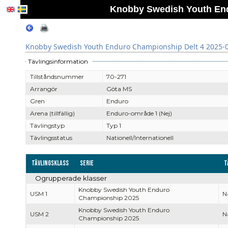
Knobby Swedish Youth End
Knobby Swedish Youth Enduro Championship Delt 4 2025-
Tävlingsinformation
Tillståndsnummer
70-271
Arrangör
Göta MS
Gren
Enduro
Arena (tillfällig)
Enduro-område 1 (Nej)
Tävlingstyp
Typ 1
Tävlingsstatus
Nationell/Internationell
Tävlingsklass
Serie
T
Ogrupperade klasser
Knobby Swedish Youth Enduro
USM 1
Na
Championship 2025
Knobby Swedish Youth Enduro
USM 2
Na
Championship 2025