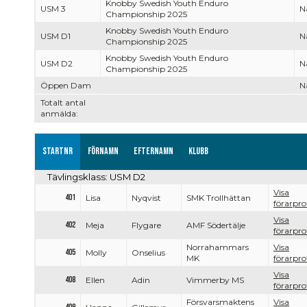
Knobby Swedish Youth Enduro
USM 3
Na
Championship 2025
Knobby Swedish Youth Enduro
USM D1
Na
Championship 2025
Knobby Swedish Youth Enduro
USM D2
Na
Championship 2025
Öppen Dam
Na
Totalt antal
anmälda:
Startnr
Förnamn
Efternamn
Klubb
Tävlingsklass: USM D2
Visa
401
Lisa
Nyqvist
SMK Trollhättan
förarprof
Visa
402
Meja
Flygare
AMF Södertälje
förarprof
Norrahammars
Visa
405
Molly
Onselius
MK
förarprof
Visa
408
Ellen
Adin
Vimmerby MS
förarprof
Försvarsmaktens
Visa