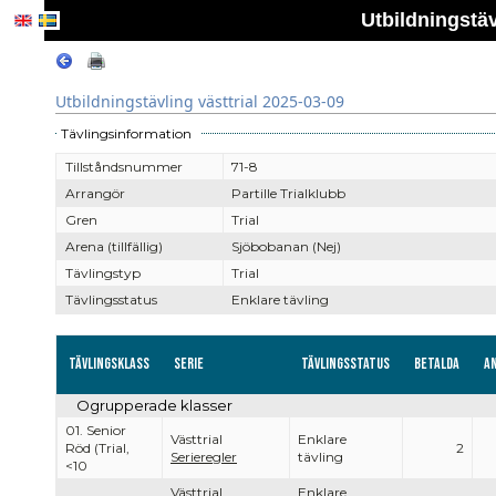
Utbildningstäv
Utbildningstävling västtrial 2025-03-09
Tävlingsinformation
Tillståndsnummer
71-8
Arrangör
Partille Trialklubb
Gren
Trial
Arena (tillfällig)
Sjöbobanan (Nej)
Tävlingstyp
Trial
Tävlingsstatus
Enklare tävling
Tävlingsklass
Serie
Tävlingsstatus
Betalda
A
Ogrupperade klasser
01. Senior
Västtrial
Enklare
Röd (Trial,
2
Serieregler
tävling
<10
Västtrial
Enklare