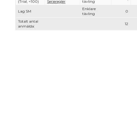
(Trial, <100)
Serieregler
tävling
Enklare
Lag SM
0
tävling
Totalt antal
12
anmälda: